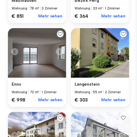
Mauthausen
Bezirk Perg
Wohnung
|
78 m²
|
3 Zimmer
Wohnung
|
33 m²
|
1 Zimmer
€ 851
Mehr sehen
€ 364
Mehr sehen
Enns
Langenstein
Wohnung
|
72 m²
|
1 Zimmer
Wohnung
|
55 m²
|
2 Zimmer
€ 998
Mehr sehen
€ 303
Mehr sehen