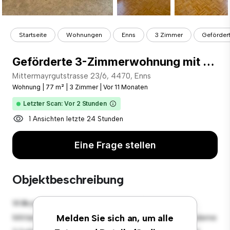
Startseite
Wohnungen
Enns
3 Zimmer
Geförder
Geförderte 3-Zimmerwohnung mit Loggia und Einzelgarage
Mittermayrgutstrasse 23/6, 4470, Enns
Wohnung
|
77 m²
|
3 Zimmer
|
Vor 11 Monaten
Letzter Scan: Vor 2 Stunden
1 Ansichten letzte 24 Stunden
Eine Frage stellen
Objektbeschreibung
Willkommen in Ihrem neuen urbanen Rückzugsort in
Mittermayrgutstrasse 23/6, 4470, Enns! Diese moderne
Melden Sie sich an, um alle