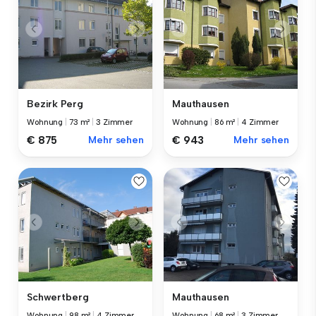
Bezirk Perg
Mauthausen
Wohnung
|
73 m²
|
3 Zimmer
Wohnung
|
86 m²
|
4 Zimmer
€ 875
Mehr sehen
€ 943
Mehr sehen
Schwertberg
Mauthausen
Wohnung
|
98 m²
|
4 Zimmer
Wohnung
|
68 m²
|
3 Zimmer