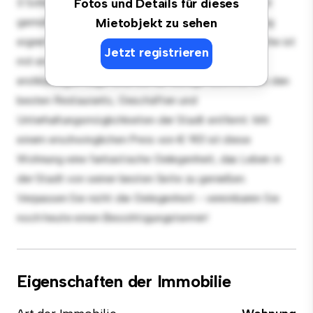
3 Schlafzimmer-Wohnung bietet einen stilvollen und
Fotos und Details für dieses
gemütlichen Lebensraum. Die offene Raumaufteilung
Mietobjekt zu sehen
eignet sich perfekt für Gäste, und die elegante Küche ist
Jetzt registrieren
mit erstklassigen Geräten ausgestattet. Dank der
erstklassigen Lage sind Sie nur wenige Schritte von den
besten Restaurants, Geschäften und
Unterhaltungsmöglichkeiten der Stadt entfernt. Mit
einem erschwinglichen Preis von € 901 ist diese
Wohnung eine fantastische Gelegenheit, das Leben in
der Stadt von seiner besten Seite zu genießen.
Verpassen Sie nicht die Gelegenheit - vereinbaren Sie
noch heute einen Besichtigungstermin!
Eigenschaften der Immobilie