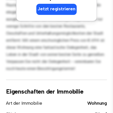
Raumaufteilung eignet sich perfekt für Gäste, und die
Jetzt registrieren
elegante Küche ist mit erstklassigen Geräten
ausgestattet. Dank der erstklassigen Lage sind Sie nur
wenige Schritte von den besten Restaurants,
Geschäften und Unterhaltungsmöglichkeiten der Stadt
entfernt. Mit einem erschwinglichen Preis von € 694 ist
diese Wohnung eine fantastische Gelegenheit, das
Leben in der Stadt von seiner besten Seite zu genießen.
Verpassen Sie nicht die Gelegenheit - vereinbaren Sie
noch heute einen Besichtigungstermin!
Eigenschaften der Immobilie
Art der Immobilie
Wohnung