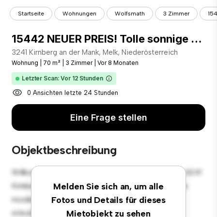
Startseite
Wohnungen
Wolfsmath
3 Zimmer
154
15442 NEUER PREIS! Tolle sonnige Ruhelage! Große Terrasse!
3241 Kirnberg an der Mank, Melk, Niederösterreich
Wohnung
|
70 m²
|
3 Zimmer
|
Vor 8 Monaten
Letzter Scan: Vor 12 Stunden
0 Ansichten letzte 24 Stunden
Eine Frage stellen
Objektbeschreibung
Willkommen in Ihrem neuen urbanen Rückzugsort in 3241
Kirnberg an der Mank, Melk, Niederösterreich! Diese
Melden Sie sich an, um alle
moderne 3 Schlafzimmer-Wohnung bietet einen
Fotos und Details für dieses
stilvollen und gemütlichen Lebensraum. Die offene
Mietobjekt zu sehen