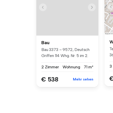
W
Bau
Te
Bau 3373 – 9572, Deutsch
36
Griffen 114 Whg. Nr. 5 im 2.
O...
3
2 Zimmer
Wohnung
71 m²
€
€ 538
Mehr sehen