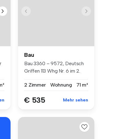
Bau
r
Bau 3360 – 9572, Deutsch
Griffen 113 Whg Nr. 6 im 2.
Ob...
m²
2 Zimmer
Wohnung
71 m²
€ 535
en
Mehr sehen