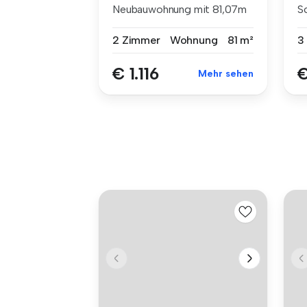
Neubauwohnung mit 81,07m
S
Wohnfläche! ...
au
2 Zimmer
Wohnung
81 m²
3
€ 1.116
€
Mehr sehen