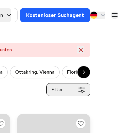
Kostenloser Suchagent
en
 unten
na
Ottakring, Vienna
Floridsdorf, Vienna
Meid
Filter