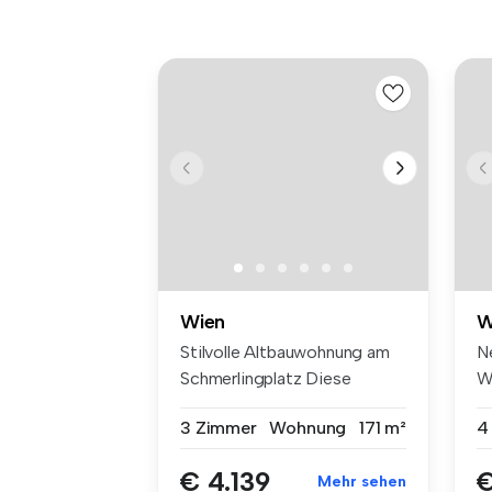
Wien
W
Stilvolle Altbauwohnung am
N
Schmerlingplatz Diese
W
außerg...
Er
3 Zimmer
Wohnung
171 m²
4
€ 4.139
€
Mehr sehen