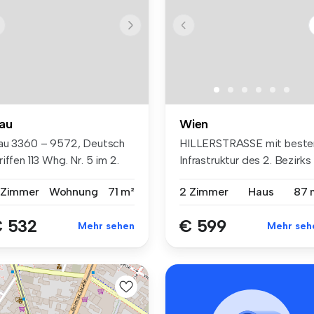
au
Wien
au 3360 – 9572, Deutsch
HILLERSTRASSE mit beste
iffen 113 Whg. Nr. 5 im 2.
Infrastruktur des 2. Bezirks
..
(Au...
 Zimmer
Wohnung
71 m²
2 Zimmer
Haus
87 
 532
€ 599
Mehr sehen
Mehr seh