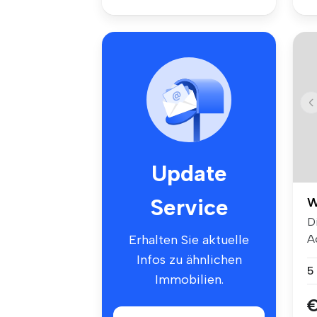
Update
Service
W
D
A
Erhalten Sie aktuelle
Tr
Infos zu ähnlichen
5
Immobilien.
€