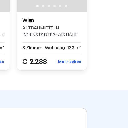
Wien
ALTBAUMIETE IN
it
INNENSTADTPALAIS NÄHE
GRABEN TIEFGARAGE ...
m²
3 Zimmer
Wohnung
133 m²
€ 2.288
en
Mehr sehen