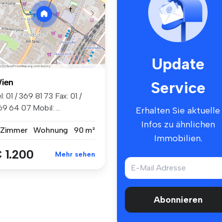
Update
ien
Service
l: 01 / 369 81 73 Fax: 01 /
9 64 07 Mobil: ...
Erhalten Sie aktuelle
Infos zu ähnlichen
 Zimmer
Wohnung
90 m²
Immobilien.
 1.200
Mehr sehen
Abonnieren