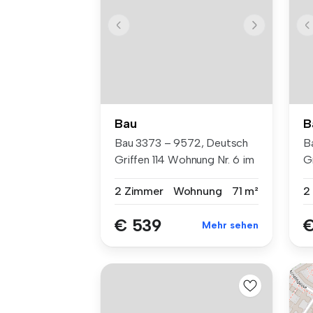
Bau
B
Bau 3373 – 9572, Deutsch
B
Griffen 114 Wohnung Nr. 6 im
Gr
2...
O.
2 Zimmer
Wohnung
71 m²
2
€ 539
€
Mehr sehen