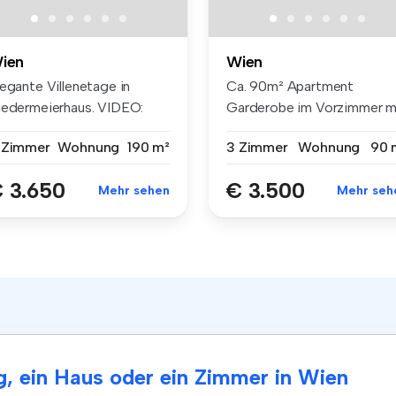
ien
Wien
legante Villenetage in
Ca. 90m² Apartment
iedermeierhaus. VIDEO:
Garderobe im Vorzimmer m
tps:/...
Spiegel ...
 Zimmer
Wohnung
190 m²
3 Zimmer
Wohnung
90 
 3.650
€ 3.500
Mehr sehen
Mehr seh
, ein Haus oder ein Zimmer in Wien