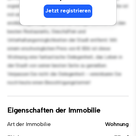
eignet sich perfekt für Gäste, und die elegante Küche ist
Jetzt registrieren
mit erstklassigen Geräten ausgestattet. Dank der
erstklassigen Lage sind Sie nur wenige Schritte von den
besten Restaurants, Geschäften und
Unterhaltungsmöglichkeiten der Stadt entfernt. Mit
einem erschwinglichen Preis von € 836 ist diese
Wohnung eine fantastische Gelegenheit, das Leben in
der Stadt von seiner besten Seite zu genießen.
Verpassen Sie nicht die Gelegenheit - vereinbaren Sie
noch heute einen Besichtigungstermin!
Eigenschaften der Immobilie
Art der Immobilie
Wohnung