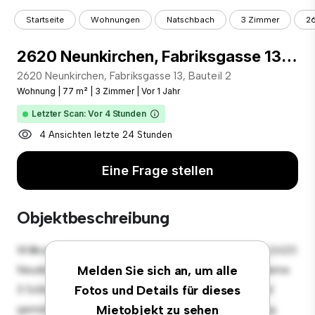
Startseite
Wohnungen
Natschbach
3 Zimmer
26
2620 Neunkirchen, Fabriksgasse 13, Bauteil 2
2620 Neunkirchen, Fabriksgasse 13, Bauteil 2
Wohnung
|
77 m²
|
3 Zimmer
|
Vor 1 Jahr
Letzter Scan: Vor 4 Stunden
4 Ansichten letzte 24 Stunden
Eine Frage stellen
Objektbeschreibung
Willkommen in Ihrem neuen urbanen Rückzugsort in 2620
Neunkirchen, Fabriksgasse 13, Bauteil 2! Diese moderne
Melden Sie sich an, um alle
3 Schlafzimmer-Wohnung bietet einen stilvollen und
Fotos und Details für dieses
gemütlichen Lebensraum. Die offene Raumaufteilung
Mietobjekt zu sehen