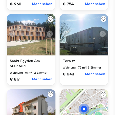
€ 960
Mehr sehen
€ 754
Mehr sehen
Sankt Egyden Am
Ternitz
Steinfeld
Wohnung
|
72 m²
|
3 Zimmer
Wohnung
|
61 m²
|
2 Zimmer
€ 643
Mehr sehen
€ 817
Mehr sehen