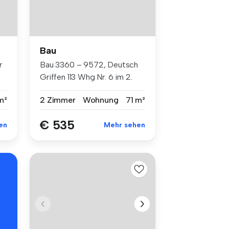
Bau
r
Bau 3360 – 9572, Deutsch
Griffen 113 Whg Nr. 6 im 2.
Ob...
m²
2 Zimmer
Wohnung
71 m²
€ 535
en
Mehr sehen