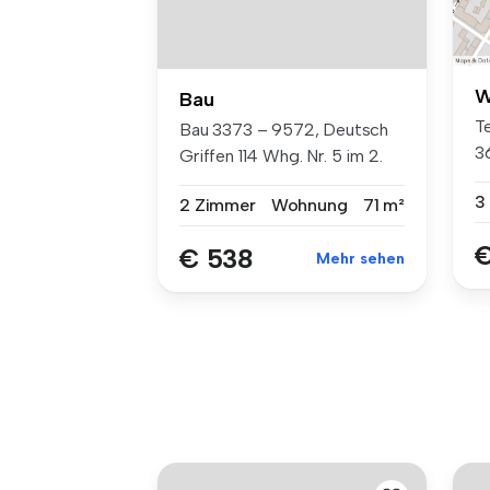
W
Bau
Te
Bau 3373 – 9572, Deutsch
36
Griffen 114 Whg. Nr. 5 im 2.
O...
3
2 Zimmer
Wohnung
71 m²
€
€ 538
Mehr sehen