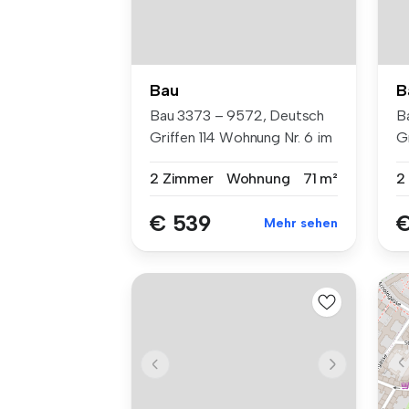
Bau
B
Bau 3373 – 9572, Deutsch
B
Griffen 114 Wohnung Nr. 6 im
Gr
2...
O.
2 Zimmer
Wohnung
71 m²
2
€ 539
€
Mehr sehen