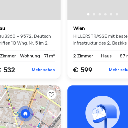
au
Wien
au 3360 – 9572, Deutsch
HILLERSTRASSE mit beste
iffen 113 Whg. Nr. 5 im 2.
Infrastruktur des 2. Bezirks
..
(Au...
 Zimmer
Wohnung
71 m²
2 Zimmer
Haus
87 
 532
€ 599
Mehr sehen
Mehr seh