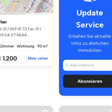
Update
ien
Service
l: 01 / 369 81 73 Fax: 01 /
9 64 07 Mobil: ...
Erhalten Sie aktuelle
Infos zu ähnlichen
 Zimmer
Wohnung
90 m²
Immobilien.
 1.200
Mehr sehen
Abonnieren