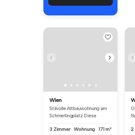
Wien
W
Stilvolle Altbauwohnung am
G
Schmerlingplatz Diese
N
außerg...
Wo
3 Zimmer
Wohnung
171 m²
2