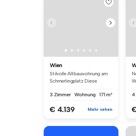
Wien
W
Stilvolle Altbauwohnung am
N
Schmerlingplatz Diese
W
außerg...
Er
3 Zimmer
Wohnung
171 m²
4
€ 4.139
€
Mehr sehen