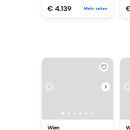
€ 4.139
€
Mehr sehen
Wien
W