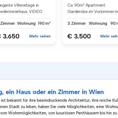
legante Villenetage in
Ca. 90m² Apartment
iedermeierhaus. VIDEO:
Garderobe im Vorzimmer m
tps:/...
Spiegel ...
 Zimmer
Wohnung
190 m²
3 Zimmer
Wohnung
90 
 3.650
€ 3.500
Mehr sehen
Mehr seh
, ein Haus oder ein Zimmer in Wien
st bekannt für ihre beeindruckende Architektur, ihre reiche Kul
önen Stadt zu leben, haben Sie viele Möglichkeiten, eine Wohn
hl von Wohnmöglichkeiten, von luxuriösen Penthäusern bis hin 