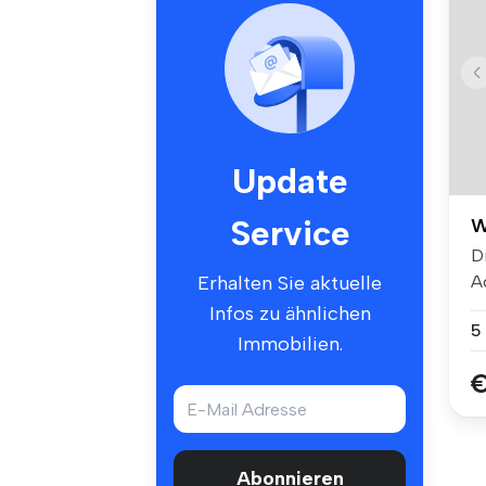
Update
Service
W
D
A
Erhalten Sie aktuelle
Tr
Infos zu ähnlichen
5
Immobilien.
€
Abonnieren