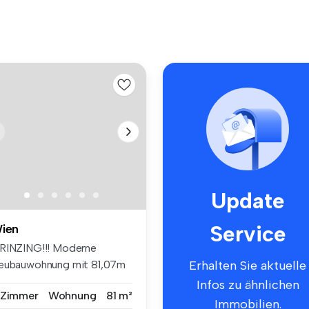
Update
Service
ien
RINZING!!! Moderne
eubauwohnung mit 81,07m
Erhalten Sie aktuelle
hnfläche! ...
Infos zu ähnlichen
 Zimmer
Wohnung
81 m²
Immobilien.