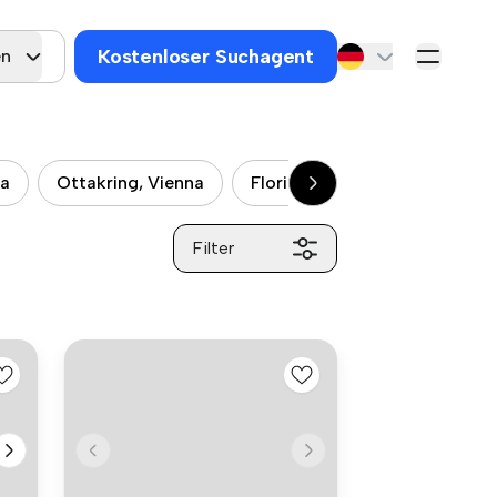
Kostenloser Suchagent
en
na
Ottakring, Vienna
Floridsdorf, Vienna
Meid
Filter