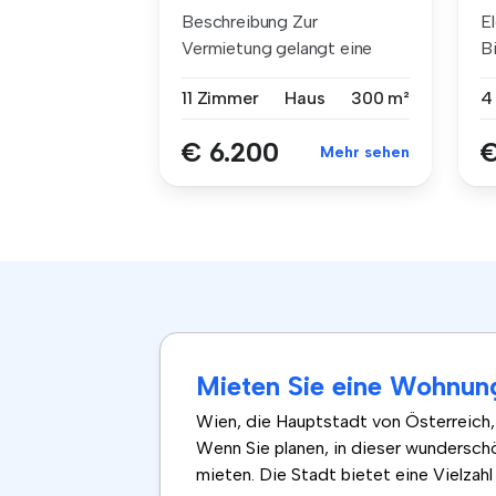
Beschreibung Zur
E
Vermietung gelangt eine
B
außergewöhnlic...
ht
11 Zimmer
Haus
300 m²
4
€ 6.200
€
Mehr sehen
Mieten Sie eine Wohnung
Wien, die Hauptstadt von Österreich, i
Wenn Sie planen, in dieser wundersch
mieten. Die Stadt bietet eine Vielza