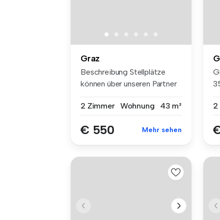
Graz
G
Beschreibung Stellplätze
Gr
können über unseren Partner
3
ww...
mo
2 Zimmer
Wohnung
43 m²
2
€ 550
€
Mehr sehen