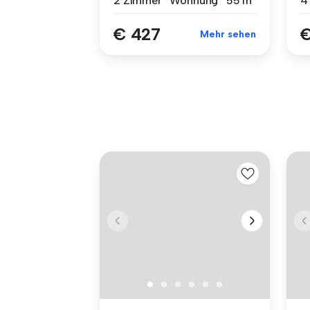
2 Zimmer
Wohnung
55 m²
4
€ 427
€
Mehr sehen