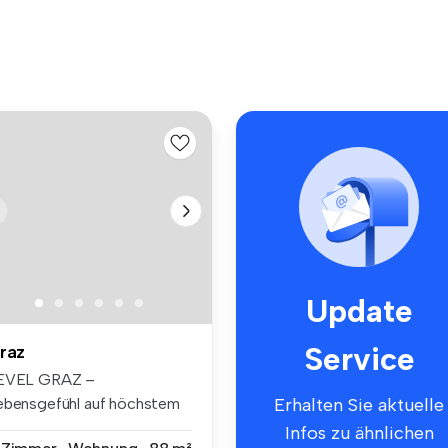
Update
Service
raz
EVEL GRAZ –
ebensgefühl auf höchstem
Erhalten Sie aktuelle
veau Mit Level...
Infos zu ähnlichen