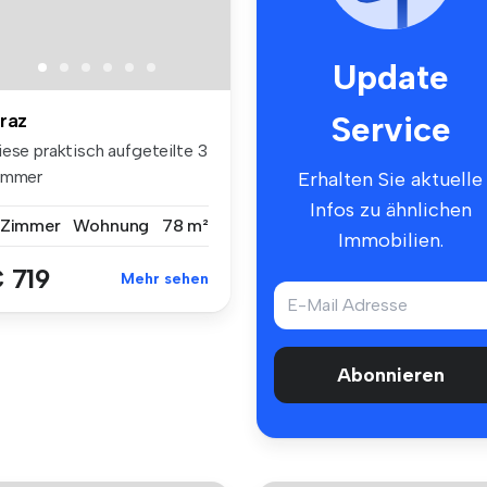
Update
Service
raz
iese praktisch aufgeteilte 3
immer
Erhalten Sie aktuelle
enossenschaftswohnu...
Infos zu ähnlichen
 Zimmer
Wohnung
78 m²
Immobilien.
 719
Mehr sehen
Abonnieren