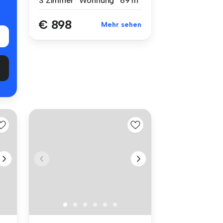
3 Zimmer
Wohnung
69 m²
€ 898
Mehr sehen