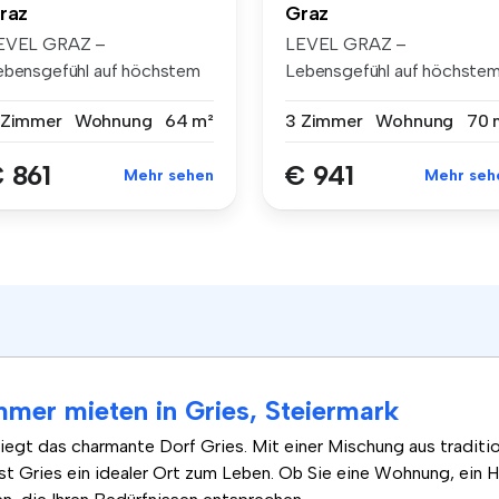
raz
Graz
EVEL GRAZ –
LEVEL GRAZ –
ebensgefühl auf höchstem
Lebensgefühl auf höchste
veau Mit Level...
Niveau Mit Level...
 Zimmer
Wohnung
64 m²
3 Zimmer
Wohnung
70 
 861
€ 941
Mehr sehen
Mehr seh
mer mieten in Gries, Steiermark
liegt das charmante Dorf Gries. Mit einer Mischung aus traditio
t Gries ein idealer Ort zum Leben. Ob Sie eine Wohnung, ein 