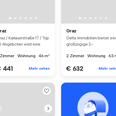
raz
Graz
az / Karlauerstraße 17 / Top
Delta Immobilien bietet ein
5 Angeboten wird eine
großzügige 2-
d...
Zimmerwohnung m...
 Zimmer
Wohnung
46 m²
2 Zimmer
Wohnung
63 
 441
€ 632
Mehr sehen
Mehr seh