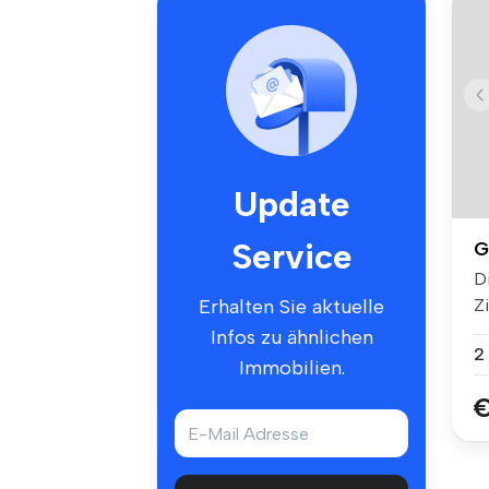
Update
Service
G
D
Z
Erhalten Sie aktuelle
Kü
Infos zu ähnlichen
2
Immobilien.
€