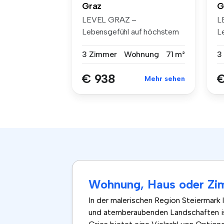
Graz
G
LEVEL GRAZ –
L
Lebensgefühl auf höchstem
L
Niveau Mit Level...
Ni
3 Zimmer
Wohnung
71 m²
3
€ 938
€
Mehr sehen
Wohnung, Haus oder Zim
In der malerischen Region Steiermark 
und atemberaubenden Landschaften is