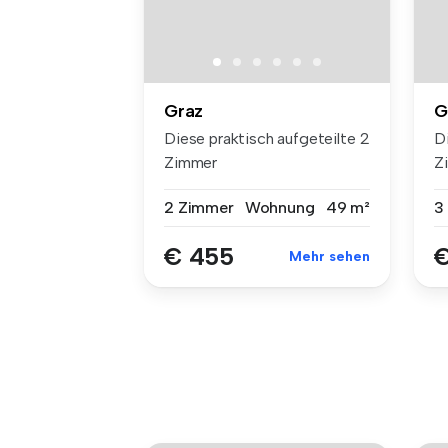
Graz
G
Diese praktisch aufgeteilte 2
D
Zimmer
Z
Genossenschaftswohnu...
G
2 Zimmer
Wohnung
49 m²
3
€ 455
€
Mehr sehen