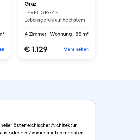
Graz
LEVEL GRAZ –
m
Lebensgefühl auf höchstem
Niveau Mit Level...
m²
4 Zimmer
Wohnung
88 m²
€ 1.129
en
Mehr sehen
neller österreichischer Architektur
Haus oder ein Zimmer mieten möchten,