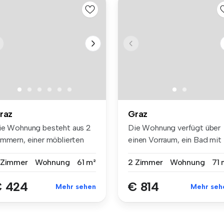
raz
Graz
ie Wohnung besteht aus 2
Die Wohnung verfügt über
immern, einer möblierten
einen Vorraum, ein Bad mit
che...
Dusch...
 Zimmer
Wohnung
61 m²
2 Zimmer
Wohnung
71 
 424
€ 814
Mehr sehen
Mehr seh