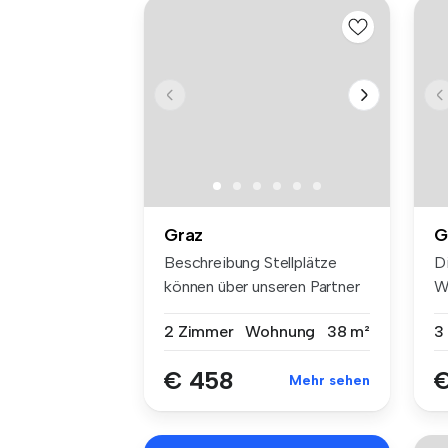
Graz
G
Beschreibung Stellplätze
D
können über unseren Partner
W
ww...
ei
2 Zimmer
Wohnung
38 m²
3
€ 458
€
Mehr sehen