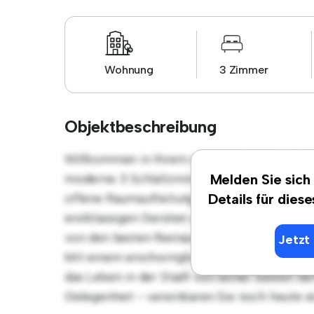
Wohnung
3 Zimmer
Objektbeschreibung
Willkommen in Ihrem neuen urbanen Rückzu
moderne 3 Schlafzimmer-Wohnung bietet ei
Melden Sie sich
offene Raumaufteilung eignet sich perfekt f
Details für dies
erstklassigen Geräten ausgestattet. Dank der
von den besten Restaurants, Geschäften und
Jetzt 
Mit einem erschwinglichen Preis von € 693 
das Leben in der Stadt von seiner besten Sei
Gelegenheit - vereinbaren Sie noch heute e