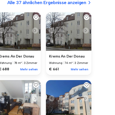
Alle 37 ähnlichen Ergebnisse anzeigen
Krems An Der Donau
Krems An Der Donau
Wohnung
|
78 m²
|
3 Zimmer
Wohnung
|
74 m²
|
3 Zimmer
€ 688
€ 661
Mehr sehen
Mehr sehen