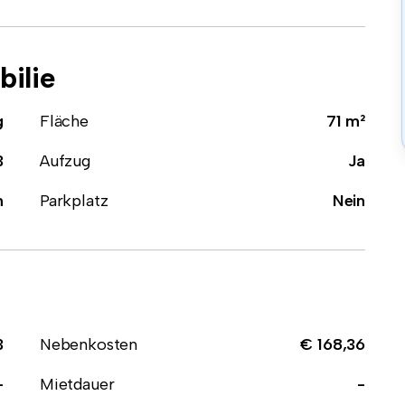
ilie
g
Fläche
71 m²
3
Aufzug
Ja
n
Parkplatz
Nein
3
Nebenkosten
€ 168,36
-
Mietdauer
-