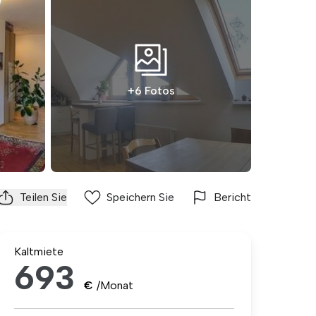
+6 Fotos
Teilen Sie
Speichern Sie
Bericht
Kaltmiete
693
€
/Monat