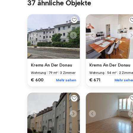
37 ähnliche Objekte
Krems An Der Donau
Krems An Der Donau
Wohnung
|
79 m²
|
3 Zimmer
Wohnung
|
54 m²
|
2 Zimme
€ 600
€ 671
Mehr sehen
Mehr sehe