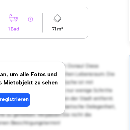
1 Bad
71 m²
gsort in 3500 Krems an der Donau! Diese
nen stilvollen und gemütlichen Lebensraum. Die
 an, um alle Fotos und
ür Gäste, und die elegante Küche ist mit
es Mietobjekt zu sehen
 erstklassigen Lage sind Sie nur wenige Schritte
 Unterhaltungsmöglichkeiten der Stadt entfernt.
registrieren
ist diese Wohnung eine fantastische Gelegenheit,
te zu genießen. Verpassen Sie nicht die
inen Besichtigungstermin!