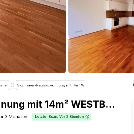
mmer
3-Zimmer-Neubauwohnung mit 14m² WESTB...
3-Zimmer-Neubauwohnung mit 14m² WESTBALKON (Abendsonne) nahe Akademiepark
or 3 Monaten
Letzter Scan: Vor 2 Stunden