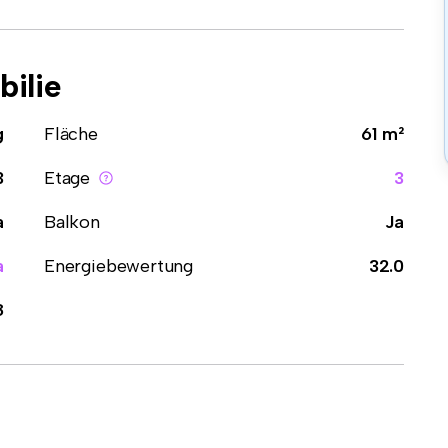
ilie
g
Fläche
61 m²
3
Etage
3
a
Balkon
Ja
a
Energiebewertung
32.0
8