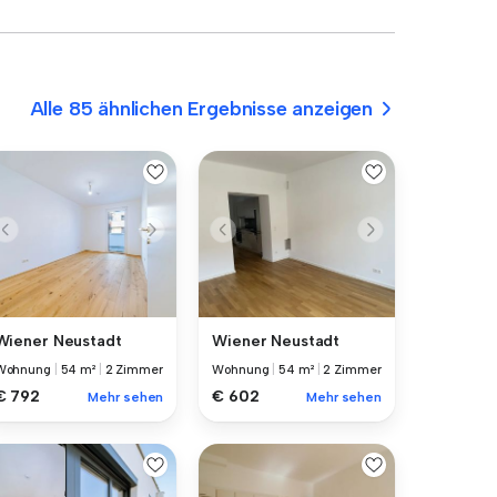
Alle 85 ähnlichen Ergebnisse anzeigen
Wiener Neustadt
Wiener Neustadt
Wohnung
|
54 m²
|
2 Zimmer
Wohnung
|
54 m²
|
2 Zimmer
€ 792
€ 602
Mehr sehen
Mehr sehen