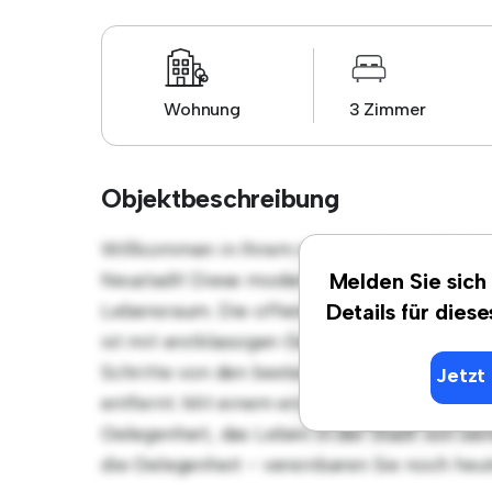
Wohnung
3 Zimmer
Objektbeschreibung
Willkommen in Ihrem neuen urbanen Rückzug
Neustadt! Diese moderne 3 Schlafzimmer-Wo
Melden Sie sich
Lebensraum. Die offene Raumaufteilung eign
Details für dies
ist mit erstklassigen Geräten ausgestattet. 
Schritte von den besten Restaurants, Gesch
Jetzt 
entfernt. Mit einem erschwinglichen Preis 
Gelegenheit, das Leben in der Stadt von sei
die Gelegenheit - vereinbaren Sie noch heu