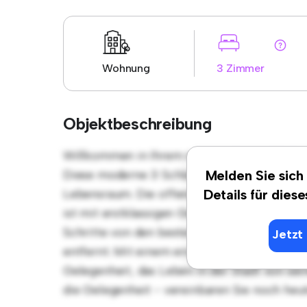
Wohnung
3 Zimmer
Objektbeschreibung
Willkommen in Ihrem neuen urbanen Rückzu
Diese moderne 3 Schlafzimmer-Wohnung bie
Melden Sie sich
Lebensraum. Die offene Raumaufteilung eign
Details für dies
ist mit erstklassigen Geräten ausgestattet. 
Schritte von den besten Restaurants, Gesch
Jetzt 
entfernt. Mit einem erschwinglichen Preis 
Gelegenheit, das Leben in der Stadt von sei
die Gelegenheit - vereinbaren Sie noch heu