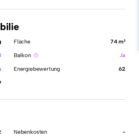
ilie
g
Fläche
74 m²
3
Balkon
Ja
a
Energiebewertung
62
9
2
Nebenkosten
-