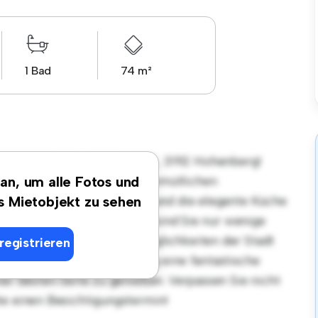
1 Bad
74 m²
gsort in Am Schanzel 53/2, 3192 Hohenberg!
tet einen stilvollen und gemütlichen
 an, um alle Fotos und
et sich perfekt für Gäste, und die elegante Küche
es Mietobjekt zu sehen
Dank der erstklassigen Lage sind Sie nur wenige
äften und Unterhaltungsmöglichkeiten der Stadt
registrieren
von € 632 ist diese Wohnung eine fantastische
ner besten Seite zu genießen. Verpassen Sie nicht
te einen Besichtigungstermin!