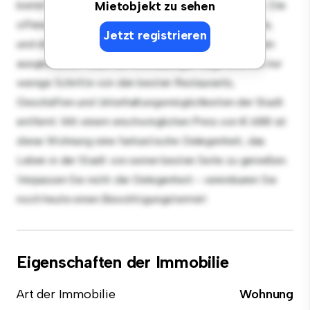
bietet einen stilvollen und gemütlichen Lebensraum. Die
Mietobjekt zu sehen
offene Raumaufteilung eignet sich perfekt für Gäste,
Jetzt registrieren
und die elegante Küche ist mit erstklassigen Geräten
ausgestattet. Dank der erstklassigen Lage sind Sie nur
wenige Schritte von den besten Restaurants,
Geschäften und Unterhaltungsmöglichkeiten der Stadt
entfernt. Mit einem erschwinglichen Preis von € 688 ist
diese Wohnung eine fantastische Gelegenheit, das
Leben in der Stadt von seiner besten Seite zu genießen.
Verpassen Sie nicht die Gelegenheit - vereinbaren Sie
noch heute einen Besichtigungstermin!
Eigenschaften der Immobilie
Art der Immobilie
Wohnung