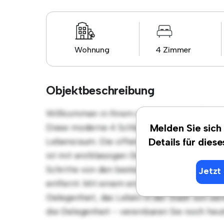
Wohnung
4 Zimmer
Objektbeschreibung
Willkommen in Ihrem neuen urbanen Rückzu
Diese moderne 4 Schlafzimmer-Wohnung bie
Melden Sie sich
Lebensraum. Die offene Raumaufteilung eign
Details für dies
ist mit erstklassigen Geräten ausgestattet. 
Schritte von den besten Restaurants, Gesch
Jetzt 
entfernt. Mit einem erschwinglichen Preis v
Gelegenheit, das Leben in der Stadt von sei
die Gelegenheit - vereinbaren Sie noch heu