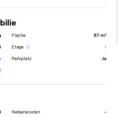
ilie
g
Fläche
87 m²
4
Etage
1
a
Parkplatz
Ja
B
0
Nebenkosten
-