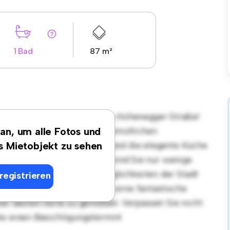
1 Bad
87 m²
gsort in 3386 Hafnerbach, Hohenegger Straße!
tet einen stilvollen und gemütlichen
 an, um alle Fotos und
et sich perfekt für Gäste, und die elegante Küche
es Mietobjekt zu sehen
Dank der erstklassigen Lage sind Sie nur wenige
äften und Unterhaltungsmöglichkeiten der Stadt
registrieren
on € 960 ist diese Wohnung eine fantastische
ner besten Seite zu genießen. Verpassen Sie nicht
te einen Besichtigungstermin!