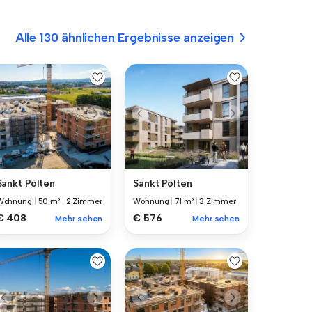
Alle 130 ähnlichen Ergebnisse anzeigen
Sankt Pölten
Sankt Pölten
Wohnung
|
50 m²
|
2 Zimmer
Wohnung
|
71 m²
|
3 Zimmer
€ 408
€ 576
Mehr sehen
Mehr sehen