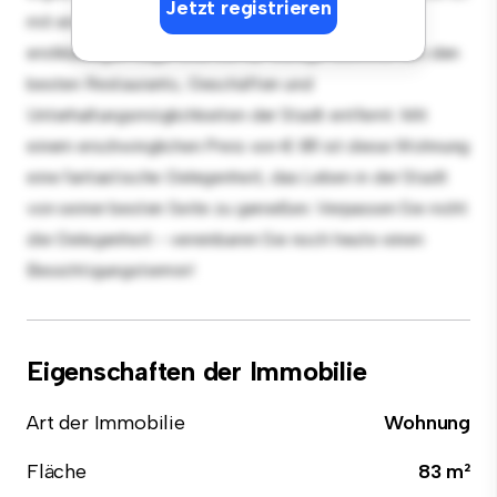
Jetzt registrieren
mit erstklassigen Geräten ausgestattet. Dank der
erstklassigen Lage sind Sie nur wenige Schritte von den
besten Restaurants, Geschäften und
Unterhaltungsmöglichkeiten der Stadt entfernt. Mit
einem erschwinglichen Preis von € 811 ist diese Wohnung
eine fantastische Gelegenheit, das Leben in der Stadt
von seiner besten Seite zu genießen. Verpassen Sie nicht
die Gelegenheit - vereinbaren Sie noch heute einen
Besichtigungstermin!
Eigenschaften der Immobilie
Art der Immobilie
Wohnung
Fläche
83 m²