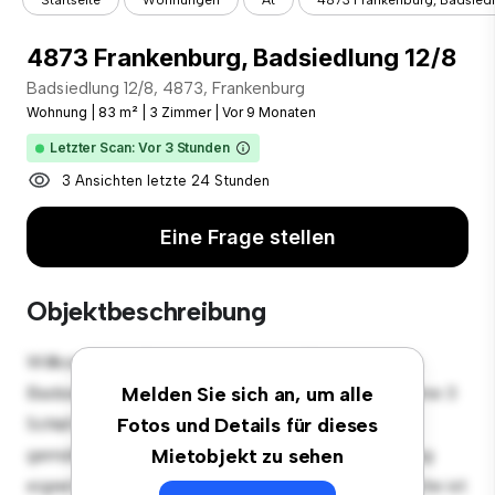
Startseite
Wohnungen
Āt
4873 Frankenburg, Badsiedl
4873 Frankenburg, Badsiedlung 12/8
Badsiedlung 12/8, 4873, Frankenburg
Wohnung
|
83 m²
|
3 Zimmer
|
Vor 9 Monaten
Letzter Scan: Vor 3 Stunden
3 Ansichten letzte 24 Stunden
Eine Frage stellen
Objektbeschreibung
Willkommen in Ihrem neuen urbanen Rückzugsort in
Badsiedlung 12/8, 4873, Frankenburg! Diese moderne 3
Melden Sie sich an, um alle
Schlafzimmer-Wohnung bietet einen stilvollen und
Fotos und Details für dieses
gemütlichen Lebensraum. Die offene Raumaufteilung
Mietobjekt zu sehen
eignet sich perfekt für Gäste, und die elegante Küche ist