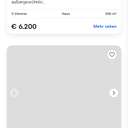
außergewöhnlic...
11 Zimmer
Haus
300 m²
€ 6.200
Mehr sehen