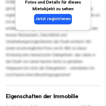
Schlafzimmer-Wohnung bietet einen stilvollen und
Fotos und Details für dieses
gemütlichen Lebensraum. Die offene Raumaufteilung
Mietobjekt zu sehen
eignet sich perfekt für Gäste, und die elegante Küche ist
Jetzt registrieren
mit erstklassigen Geräten ausgestattet. Dank der
erstklassigen Lage sind Sie nur wenige Schritte von den
besten Restaurants, Geschäften und
Unterhaltungsmöglichkeiten der Stadt entfernt. Mit
einem erschwinglichen Preis von € 482 ist diese
Wohnung eine fantastische Gelegenheit, das Leben in
der Stadt von seiner besten Seite zu genießen.
Verpassen Sie nicht die Gelegenheit - vereinbaren Sie
noch heute einen Besichtigungstermin!
Eigenschaften der Immobilie