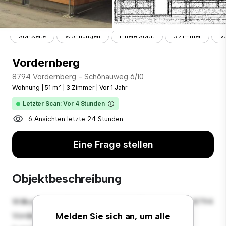
Startseite
Wohnungen
Innere Stadt
3 Zimmer
V
Vordernberg
8794 Vordernberg - Schönauweg 6/10
Wohnung
|
51 m²
|
3 Zimmer
|
Vor 1 Jahr
Letzter Scan: Vor 4 Stunden
6 Ansichten letzte 24 Stunden
Eine Frage stellen
Objektbeschreibung
Willkommen in Ihrem neuen urbanen Rückzugsort in 8794
Vordernberg - Schönauweg 6/10! Diese moderne 3
Melden Sie sich an, um alle