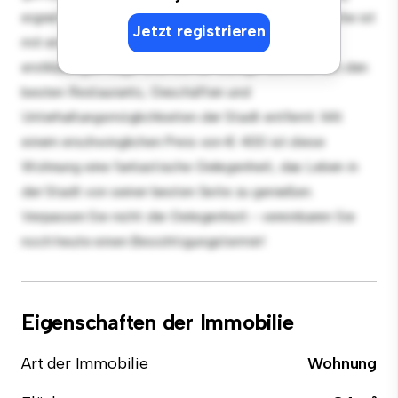
eignet sich perfekt für Gäste, und die elegante Küche ist
Jetzt registrieren
mit erstklassigen Geräten ausgestattet. Dank der
erstklassigen Lage sind Sie nur wenige Schritte von den
besten Restaurants, Geschäften und
Unterhaltungsmöglichkeiten der Stadt entfernt. Mit
einem erschwinglichen Preis von € 400 ist diese
Wohnung eine fantastische Gelegenheit, das Leben in
der Stadt von seiner besten Seite zu genießen.
Verpassen Sie nicht die Gelegenheit - vereinbaren Sie
noch heute einen Besichtigungstermin!
Eigenschaften der Immobilie
Art der Immobilie
Wohnung