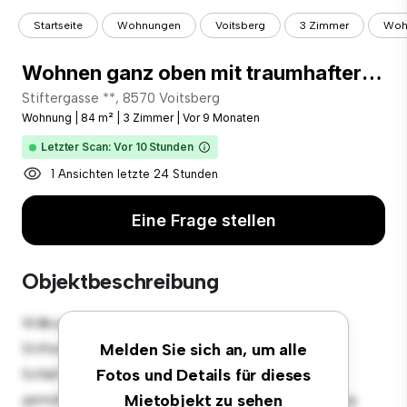
Startseite
Wohnungen
Voitsberg
3 Zimmer
Wohn
Wohnen ganz oben mit traumhafter Fernsicht, super günstig!
Stiftergasse **, 8570 Voitsberg
Wohnung
|
84 m²
|
3 Zimmer
|
Vor 9 Monaten
Letzter Scan: Vor 10 Stunden
1 Ansichten letzte 24 Stunden
Eine Frage stellen
Objektbeschreibung
Willkommen in Ihrem neuen urbanen Rückzugsort in
Stiftergasse 8, 8570 Voitsberg! Diese moderne 3
Melden Sie sich an, um alle
Schlafzimmer-Wohnung bietet einen stilvollen und
Fotos und Details für dieses
gemütlichen Lebensraum. Die offene Raumaufteilung
Mietobjekt zu sehen