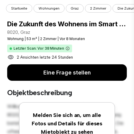
Startseite
Wohnungen
Graz
2 Zimmer
Die Zukun
Die Zukunft des Wohnens im Smart Stick
8020, Graz
Wohnung
|
53 m²
|
2 Zimmer
|
Vor 8 Monaten
Letzter Scan: Vor 38 Minuten
2 Ansichten letzte 24 Stunden
Eine Frage stellen
Objektbeschreibung
Willkommen in Ihrem neuen urbanen Rückzugsort in
8020, Graz! Diese moderne 2 Schlafzimmer-Wohnung
Melden Sie sich an, um alle
bietet einen stilvollen und gemütlichen Lebensraum. Die
Fotos und Details für dieses
offene Raumaufteilung eignet sich perfekt für Gäste,
Mietobjekt zu sehen