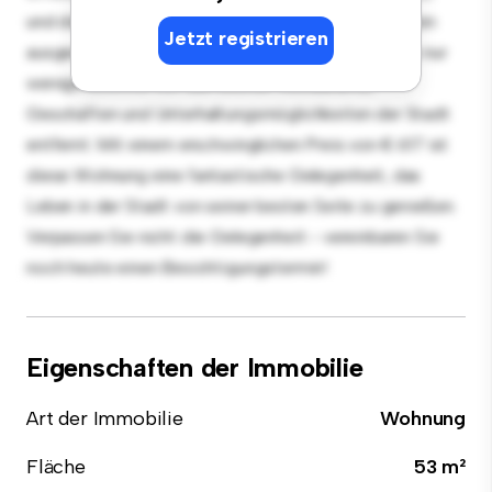
und die elegante Küche ist mit erstklassigen Geräten
Jetzt registrieren
ausgestattet. Dank der erstklassigen Lage sind Sie nur
wenige Schritte von den besten Restaurants,
Geschäften und Unterhaltungsmöglichkeiten der Stadt
entfernt. Mit einem erschwinglichen Preis von € 617 ist
diese Wohnung eine fantastische Gelegenheit, das
Leben in der Stadt von seiner besten Seite zu genießen.
Verpassen Sie nicht die Gelegenheit - vereinbaren Sie
noch heute einen Besichtigungstermin!
Eigenschaften der Immobilie
Art der Immobilie
Wohnung
Fläche
53 m²