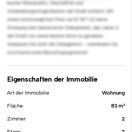
besten Restaurants, Geschäften und
Unterhaltungsmöglichkeiten der Stadt entfernt. Mit
einem erschwinglichen Preis von € 967 ist diese
Wohnung eine fantastische Gelegenheit, das Leben in
der Stadt von seiner besten Seite zu genießen.
Verpassen Sie nicht die Gelegenheit - vereinbaren Sie
noch heute einen Besichtigungstermin!
Eigenschaften der Immobilie
Art der Immobilie
Wohnung
Fläche
83 m²
Zimmer
2
Etage
2