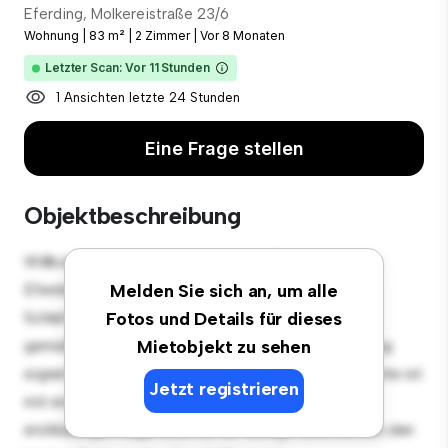
Eferding, Molkereistraße 23/6
Wohnung
|
83 m²
|
2 Zimmer
|
Vor 8 Monaten
Letzter Scan: Vor 11 Stunden
1 Ansichten letzte 24 Stunden
Eine Frage stellen
Objektbeschreibung
Willkommen in Ihrem neuen urbanen Rückzugsort in
Eferding, Molkereistraße 23/6! Diese moderne 2
Melden Sie sich an, um alle
Schlafzimmer-Wohnung bietet einen stilvollen und
Fotos und Details für dieses
gemütlichen Lebensraum. Die offene Raumaufteilung
Mietobjekt zu sehen
eignet sich perfekt für Gäste, und die elegante Küche ist
Jetzt registrieren
mit erstklassigen Geräten ausgestattet. Dank der
erstklassigen Lage sind Sie nur wenige Schritte von den