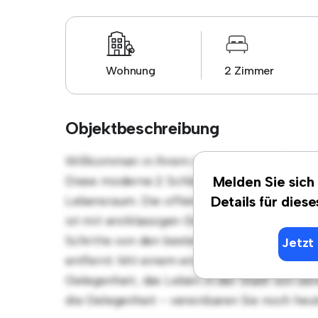
Wohnung
2 Zimmer
Objektbeschreibung
Willkommen in Ihrem neuen urbanen Rückzu
Diese moderne 2 Schlafzimmer-Wohnung bie
Melden Sie sich
Lebensraum. Die offene Raumaufteilung eign
Details für dies
ist mit erstklassigen Geräten ausgestattet. 
Schritte von den besten Restaurants, Gesch
Jetzt 
entfernt. Mit einem erschwinglichen Preis 
Gelegenheit, das Leben in der Stadt von sei
die Gelegenheit - vereinbaren Sie noch heu