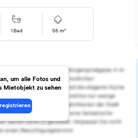
1 Bad
55 m²
gsort in 3730 Eggenburg, Bürgerspitalgasse 4-6!
tet einen stilvollen und gemütlichen
 an, um alle Fotos und
et sich perfekt für Gäste, und die elegante Küche
es Mietobjekt zu sehen
Dank der erstklassigen Lage sind Sie nur wenige
äften und Unterhaltungsmöglichkeiten der Stadt
registrieren
von € 680 ist diese Wohnung eine fantastische
ner besten Seite zu genießen. Verpassen Sie nicht
te einen Besichtigungstermin!