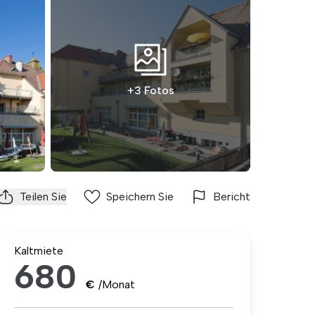
+3 Fotos
Teilen Sie
Speichern Sie
Bericht
Kaltmiete
680
€
/Monat