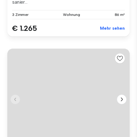
sanier...
3 Zimmer
Wohnung
86 m²
€ 1.265
Mehr sehen