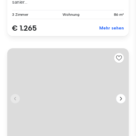
sanier...
3 Zimmer
Wohnung
86 m²
€ 1.265
Mehr sehen