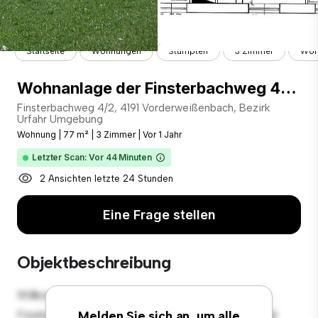
Startseite
Wohnungen
Stumpten
3 Zimmer
Wohn
Wohnanlage der Finsterbachweg 4/2 4191 Vorderweißenbach
Finsterbachweg 4/2, 4191 Vorderweißenbach, Bezirk
Urfahr Umgebung
Wohnung
|
77 m²
|
3 Zimmer
|
Vor 1 Jahr
Letzter Scan: Vor 44 Minuten
2 Ansichten letzte 24 Stunden
Eine Frage stellen
Objektbeschreibung
Willkommen in Ihrem neuen urbanen Rückzugsort in
Finsterbachweg 4/2, 4191 Vorderweißenbach, Bezirk
Melden Sie sich an, um alle