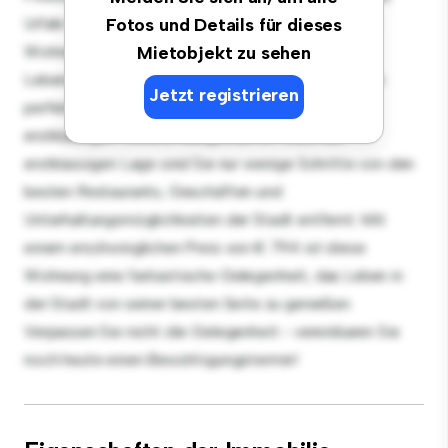
Urfahr Umgebung! Diese moderne 3 Schlafzimmer-
Fotos und Details für dieses
Wohnung bietet einen stilvollen und gemütlichen
Mietobjekt zu sehen
Lebensraum. Die offene Raumaufteilung eignet sich
Jetzt registrieren
perfekt für Gäste, und die elegante Küche ist mit
erstklassigen Geräten ausgestattet. Dank der
erstklassigen Lage sind Sie nur wenige Schritte von den
besten Restaurants, Geschäften und
Unterhaltungsmöglichkeiten der Stadt entfernt. Mit
einem erschwinglichen Preis von € 794 ist diese
Wohnung eine fantastische Gelegenheit, das Leben in
der Stadt von seiner besten Seite zu genießen.
Verpassen Sie nicht die Gelegenheit - vereinbaren Sie
noch heute einen Besichtigungstermin!