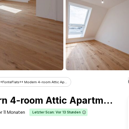
+FonteFlats++ Modern 4-room Attic Ap...
++FonteFlats++ Modern 4-room Attic Apartment – First Occupancy, Terrace & Exclusive Comfort
r 11 Monaten
Letzter Scan: Vor 13 Stunden