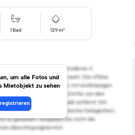
1 Bad
129 m²
gsort in 1100, Wien! Diese moderne 4
len und gemütlichen Lebensraum. Die offene
 an, um alle Fotos und
, und die elegante Küche ist mit erstklassigen
es Mietobjekt zu sehen
n Lage sind Sie nur wenige Schritte von den
ltungsmöglichkeiten der Stadt entfernt. Mit
registrieren
t diese Wohnung eine fantastische Gelegenheit,
te zu genießen. Verpassen Sie nicht die
inen Besichtigungstermin!