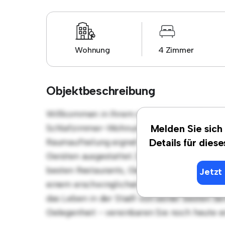
Wohnung
4 Zimmer
Objektbeschreibung
Willkommen in Ihrem neuen urbanen Rückzu
Schlafzimmer-Wohnung bietet einen stilvol
Melden Sie sich
Raumaufteilung eignet sich perfekt für Gäste
Details für dies
Geräten ausgestattet. Dank der erstklassige
besten Restaurants, Geschäften und Unterha
Jetzt 
einem erschwinglichen Preis von € 2.545 is
das Leben in der Stadt von seiner besten Sei
Gelegenheit - vereinbaren Sie noch heute e