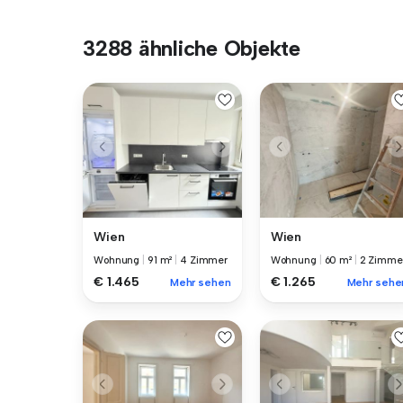
3288 ähnliche Objekte
Wien
Wien
Wohnung
|
91 m²
|
4 Zimmer
Wohnung
|
60 m²
|
2 Zimme
€ 1.465
€ 1.265
Mehr sehen
Mehr sehe