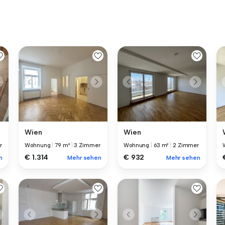
Wien
Wien
r
Wohnung
|
79 m²
|
3 Zimmer
Wohnung
|
63 m²
|
2 Zimmer
€ 1.314
€ 932
n
Mehr sehen
Mehr sehen