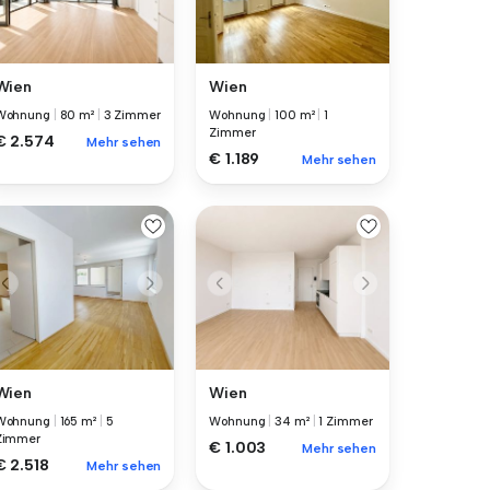
Wien
Wien
Wohnung
|
80 m²
|
3 Zimmer
Wohnung
|
100 m²
|
1
Zimmer
€ 2.574
Mehr sehen
€ 1.189
Mehr sehen
Wien
Wien
Wohnung
|
165 m²
|
5
Wohnung
|
34 m²
|
1 Zimmer
Zimmer
€ 1.003
Mehr sehen
€ 2.518
Mehr sehen