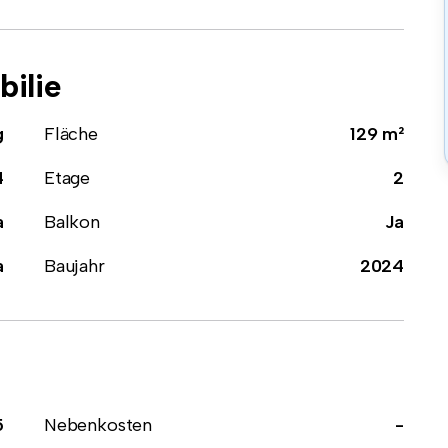
ilie
g
Fläche
129 m²
4
Etage
2
a
Balkon
Ja
a
Baujahr
2024
5
Nebenkosten
-