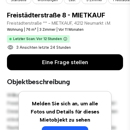
Startseite
Wohnungen
Lest
3 Zimmer
Freistädt
Freistädterstraße 8 - MIETKAUF
Freistädterstraße ** - MIETKAUF, 4212 Neumarkt i.M.
Wohnung
|
76 m²
|
3 Zimmer
|
Vor 11 Monaten
Letzter Scan: Vor 12 Stunden
3 Ansichten letzte 24 Stunden
Eine Frage stellen
Objektbeschreibung
Willkommen in Ihrem neuen urbanen Rückzugsort in
Freistädterstraße 8 - MIETKAUF, 4212 Neumarkt i.M.!
Melden Sie sich an, um alle
Diese moderne 3 Schlafzimmer-Wohnung bietet einen
Fotos und Details für dieses
stilvollen und gemütlichen Lebensraum. Die offene
Mietobjekt zu sehen
Raumaufteilung eignet sich perfekt für Gäste, und die