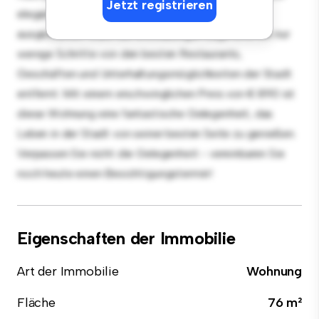
Jetzt registrieren
elegante Küche ist mit erstklassigen Geräten
ausgestattet. Dank der erstklassigen Lage sind Sie nur
wenige Schritte von den besten Restaurants,
Geschäften und Unterhaltungsmöglichkeiten der Stadt
entfernt. Mit einem erschwinglichen Preis von € 890 ist
diese Wohnung eine fantastische Gelegenheit, das
Leben in der Stadt von seiner besten Seite zu genießen.
Verpassen Sie nicht die Gelegenheit - vereinbaren Sie
noch heute einen Besichtigungstermin!
Eigenschaften der Immobilie
Art der Immobilie
Wohnung
Fläche
76 m²