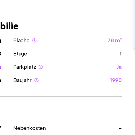
ilie
g
Fläche
78 m²
3
Etage
1
n
Parkplatz
Ja
a
Baujahr
1990
7
Nebenkosten
-