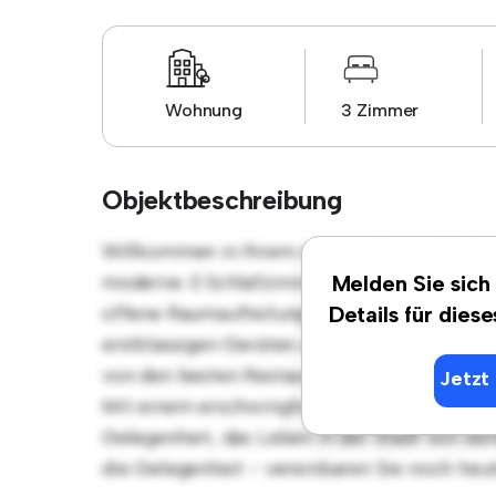
Wohnung
3 Zimmer
Objektbeschreibung
Willkommen in Ihrem neuen urbanen Rückzugs
moderne 3 Schlafzimmer-Wohnung bietet ei
Melden Sie sich
offene Raumaufteilung eignet sich perfekt f
Details für dies
erstklassigen Geräten ausgestattet. Dank der
von den besten Restaurants, Geschäften und
Jetzt 
Mit einem erschwinglichen Preis von € 1.05
Gelegenheit, das Leben in der Stadt von sei
die Gelegenheit - vereinbaren Sie noch heu