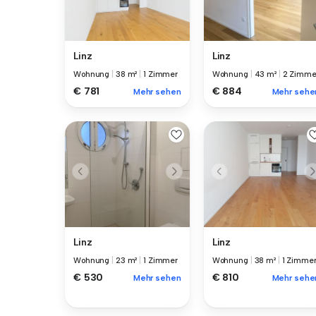
Linz
Linz
Wohnung
|
38 m²
|
1 Zimmer
Wohnung
|
43 m²
|
2 Zimme
€ 781
€ 884
Mehr sehen
Mehr sehe
Linz
Linz
Wohnung
|
23 m²
|
1 Zimmer
Wohnung
|
38 m²
|
1 Zimme
€ 530
€ 810
Mehr sehen
Mehr sehe