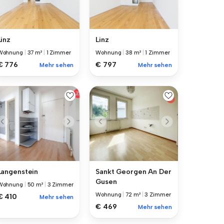
Linz
Linz
Wohnung
|
37 m²
|
1 Zimmer
Wohnung
|
38 m²
|
1 Zimmer
€ 776
€ 797
Mehr sehen
Mehr sehen
Langenstein
Sankt Georgen An Der
Gusen
Wohnung
|
50 m²
|
3 Zimmer
Wohnung
|
72 m²
|
3 Zimmer
€ 410
Mehr sehen
€ 469
Mehr sehen