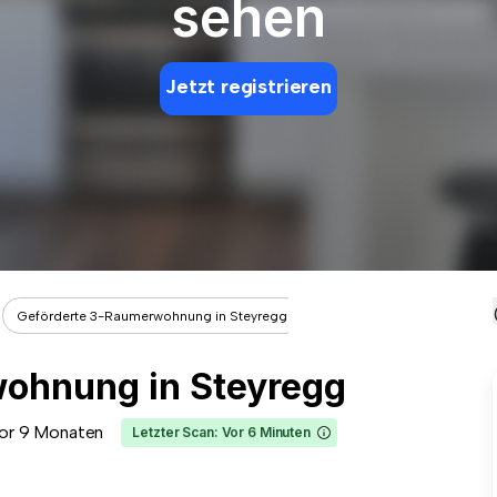
sehen
Jetzt registrieren
Geförderte 3-Raumerwohnung in Steyregg
ohnung in Steyregg
or 9 Monaten
Letzter Scan: Vor 6 Minuten