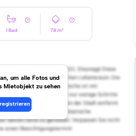
1 Bad
78 m²
ort in Förgenstrasse 1, 4221, Steyregg! Diese
nen stilvollen und gemütlichen Lebensraum. Die
 an, um alle Fotos und
ür Gäste, und die elegante Küche ist mit
es Mietobjekt zu sehen
 erstklassigen Lage sind Sie nur wenige Schritte
 Unterhaltungsmöglichkeiten der Stadt entfernt.
registrieren
7 ist diese Wohnung eine fantastische
ner besten Seite zu genießen. Verpassen Sie nicht
te einen Besichtigungstermin!