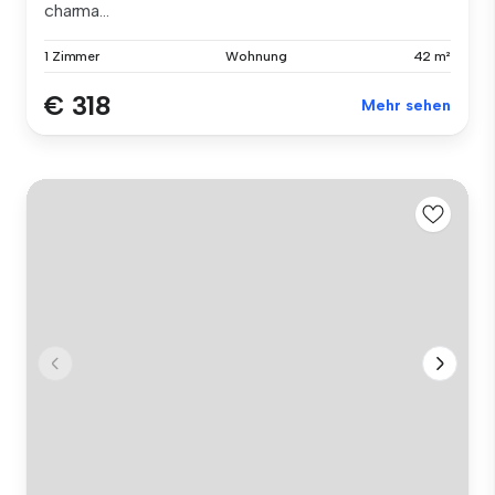
charma...
1 Zimmer
Wohnung
42 m²
€ 318
Mehr sehen