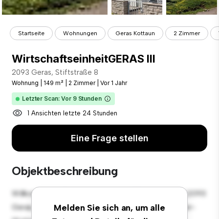
Startseite
Wohnungen
Geras Kottaun
2 Zimmer
WirtschaftseinheitGERAS III
2093 Geras, Stiftstraße 8
Wohnung
|
149 m²
|
2 Zimmer
|
Vor 1 Jahr
Letzter Scan: Vor 9 Stunden
1 Ansichten letzte 24 Stunden
Eine Frage stellen
Objektbeschreibung
Willkommen in Ihrem neuen urbanen Rückzugsort in 2093
Geras, Stiftstraße 8! Diese moderne 2 Schlafzimmer-
Melden Sie sich an, um alle