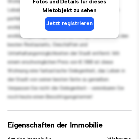
Wohnung bietet einen stilvollen und gemütlichen
Fotos und Details für dieses
Lebensraum. Die offene Raumaufteilung eignet sich
Mietobjekt zu sehen
perfekt für Gäste, und die elegante Küche ist mit
Jetzt registrieren
erstklassigen Geräten ausgestattet. Dank der
erstklassigen Lage sind Sie nur wenige Schritte von den
besten Restaurants, Geschäften und
Unterhaltungsmöglichkeiten der Stadt entfernt. Mit
einem erschwinglichen Preis von € 1.188 ist diese
Wohnung eine fantastische Gelegenheit, das Leben in
der Stadt von seiner besten Seite zu genießen.
Verpassen Sie nicht die Gelegenheit - vereinbaren Sie
noch heute einen Besichtigungstermin!
Eigenschaften der Immobilie