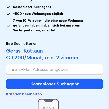
Kostenloser Suchagent
+500 neue Wohnungen täglich
7 von 10 Personen, die eine neue Wohnung
gefunden haben, haben sich bei unserem
Suchagenten angemeldet
Ihre Suchkriterien
Geras-Kottaun
€ 1.200
/Monat, min.
2 zimmer
Wenn
Sie
ein
Mensch
Kostenloser Suchagent
sind,
ignorieren
Kriterien bearbeiten
Sie
dieses