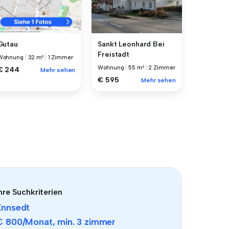
Sankt Leonhard Bei
Gutau
Freistadt
Wohnung
|
32 m²
|
1 Zimmer
Wohnung
|
55 m²
|
2 Zimmer
€ 244
Mehr sehen
€ 595
Mehr sehen
hre Suchkriterien
Ennsedt
€ 800
/Monat, min.
3 zimmer