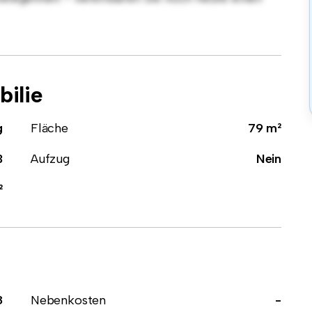
ilie
g
Fläche
79 m²
3
Aufzug
Nein
²
8
Nebenkosten
-