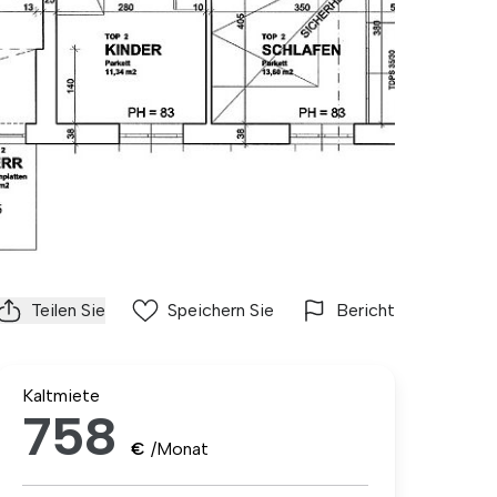
Teilen Sie
Speichern Sie
Bericht
Kaltmiete
758
€
/Monat