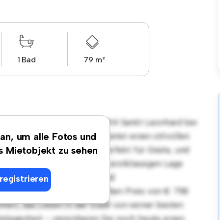
1 Bad
79 m²
gsort in Hauptstr.34/2, 4294 Sankt Leonhard bei
 3 Schlafzimmer-Wohnung bietet einen stilvollen
 an, um alle Fotos und
maufteilung eignet sich perfekt für Gäste, und
es Mietobjekt zu sehen
äten ausgestattet. Dank der erstklassigen Lage
n Restaurants, Geschäften und
registrieren
rnt. Mit einem erschwinglichen Preis von € 758
heit, das Leben in der Stadt von seiner besten
Gelegenheit - vereinbaren Sie noch heute einen