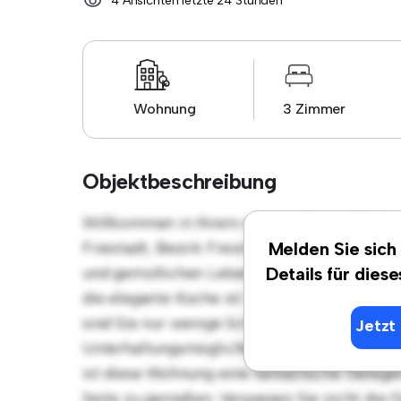
4 Ansichten letzte 24 Stunden
Wohnung
3 Zimmer
Objektbeschreibung
Willkommen in Ihrem neuen urbanen Rückzu
Freistadt, Bezirk Freistadt! Diese moderne
Melden Sie sich
und gemütlichen Lebensraum. Die offene Rau
Details für dies
die elegante Küche ist mit erstklassigen Ger
sind Sie nur wenige Schritte von den beste
Jetzt 
Unterhaltungsmöglichkeiten der Stadt entfe
ist diese Wohnung eine fantastische Gelegen
Seite zu genießen. Verpassen Sie nicht die 