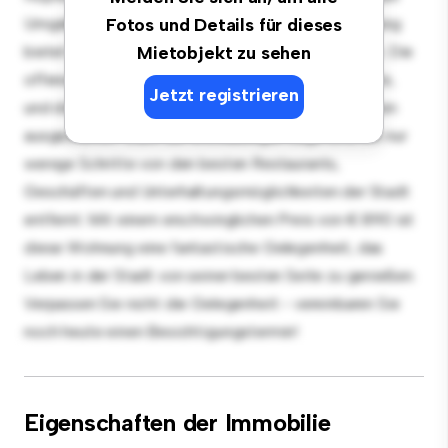
Umgebung! Diese moderne 3 Schlafzimmer-Wohnung
Fotos und Details für dieses
bietet einen stilvollen und gemütlichen Lebensraum. Die
Mietobjekt zu sehen
offene Raumaufteilung eignet sich perfekt für Gäste,
Jetzt registrieren
und die elegante Küche ist mit erstklassigen Geräten
ausgestattet. Dank der erstklassigen Lage sind Sie nur
wenige Schritte von den besten Restaurants,
Geschäften und Unterhaltungsmöglichkeiten der Stadt
entfernt. Mit einem erschwinglichen Preis von € 890 ist
diese Wohnung eine fantastische Gelegenheit, das
Leben in der Stadt von seiner besten Seite zu genießen.
Verpassen Sie nicht die Gelegenheit - vereinbaren Sie
noch heute einen Besichtigungstermin!
Eigenschaften der Immobilie