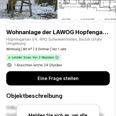
Startseite
Wohnungen
Schild
3 Zimmer
Wohnanl
Wohnanlage der LAWOG Hopfengarten 1/4 4192 Schenkenfelden
Hopfengarten 1/4, 4192 Schenkenfelden, Bezirk Urfahr
Umgebung
Wohnung
|
80 m²
|
3 Zimmer
|
Vor 1 Jahr
Letzter Scan: Vor 2 Stunden
1 Ansichten letzte 24 Stunden
Eine Frage stellen
Objektbeschreibung
Willkommen in Ihrem neuen urbanen Rückzugsort in
Hopfengarten 1/4, 4192 Schenkenfelden, Bezirk Urfahr
Melden Sie sich an, um alle