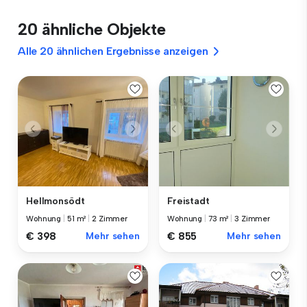
20 ähnliche Objekte
Alle 20 ähnlichen Ergebnisse anzeigen
Hellmonsödt
Freistadt
Wohnung
|
51 m²
|
2 Zimmer
Wohnung
|
73 m²
|
3 Zimmer
€ 398
Mehr sehen
€ 855
Mehr sehen