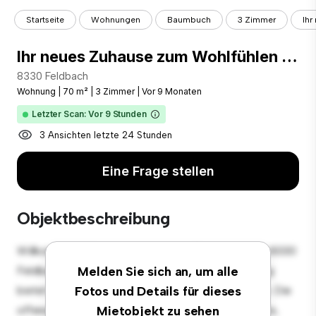
Startseite
Wohnungen
Baumbuch
3 Zimmer
Ihr
Ihr neues Zuhause zum Wohlfühlen – 3-Zimmer-Wohnung (70,95 m²) mit Sonnenbalkon in Oedt bei Feldbach
8330 Feldbach
Wohnung
|
70 m²
|
3 Zimmer
|
Vor 9 Monaten
Letzter Scan: Vor 9 Stunden
3 Ansichten letzte 24 Stunden
Eine Frage stellen
Objektbeschreibung
Willkommen in Ihrem neuen urbanen Rückzugsort in 8330
Feldbach! Diese moderne 3 Schlafzimmer-Wohnung
Melden Sie sich an, um alle
bietet einen stilvollen und gemütlichen Lebensraum. Die
Fotos und Details für dieses
offene Raumaufteilung eignet sich perfekt für Gäste,
Mietobjekt zu sehen