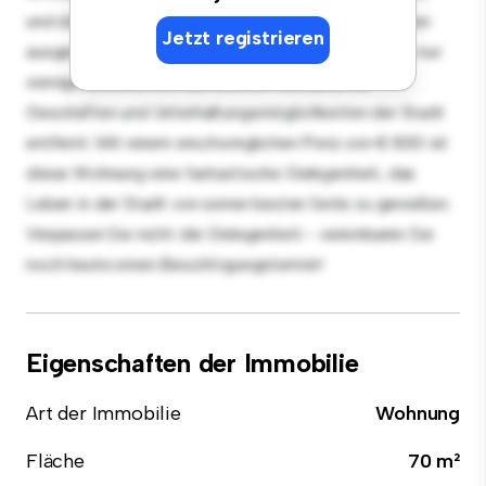
und die elegante Küche ist mit erstklassigen Geräten
Jetzt registrieren
ausgestattet. Dank der erstklassigen Lage sind Sie nur
wenige Schritte von den besten Restaurants,
Geschäften und Unterhaltungsmöglichkeiten der Stadt
entfernt. Mit einem erschwinglichen Preis von € 830 ist
diese Wohnung eine fantastische Gelegenheit, das
Leben in der Stadt von seiner besten Seite zu genießen.
Verpassen Sie nicht die Gelegenheit - vereinbaren Sie
noch heute einen Besichtigungstermin!
Eigenschaften der Immobilie
Art der Immobilie
Wohnung
Fläche
70 m²