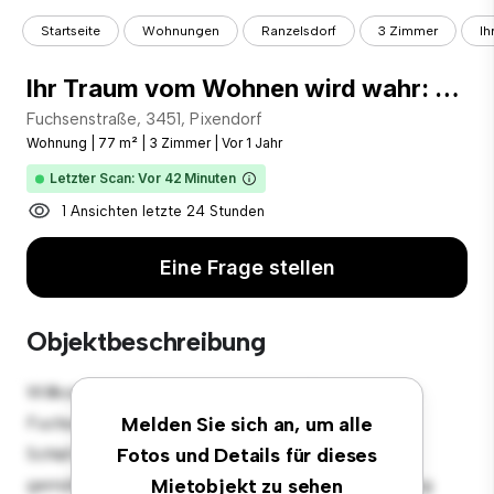
Startseite
Wohnungen
Ranzelsdorf
3 Zimmer
Ih
Ihr Traum vom Wohnen wird wahr: Moderne Mietwohnungen im Tullnerfeld
Fuchsenstraße, 3451, Pixendorf
Wohnung
|
77 m²
|
3 Zimmer
|
Vor 1 Jahr
Letzter Scan: Vor 42 Minuten
1 Ansichten letzte 24 Stunden
Eine Frage stellen
Objektbeschreibung
Willkommen in Ihrem neuen urbanen Rückzugsort in
Fuchsenstraße, 3451, Pixendorf! Diese moderne 3
Melden Sie sich an, um alle
Schlafzimmer-Wohnung bietet einen stilvollen und
Fotos und Details für dieses
gemütlichen Lebensraum. Die offene Raumaufteilung
Mietobjekt zu sehen