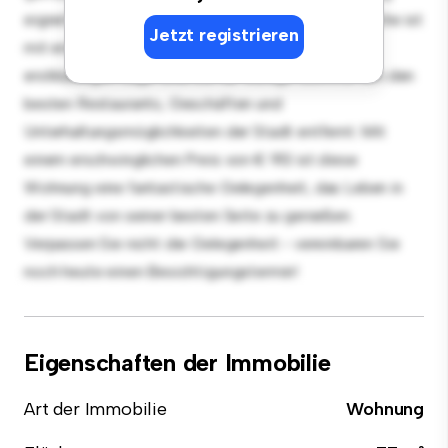
eignet sich perfekt für Gäste, und die elegante Küche ist
Jetzt registrieren
mit erstklassigen Geräten ausgestattet. Dank der
erstklassigen Lage sind Sie nur wenige Schritte von den
besten Restaurants, Geschäften und
Unterhaltungsmöglichkeiten der Stadt entfernt. Mit
einem erschwinglichen Preis von € 913 ist diese
Wohnung eine fantastische Gelegenheit, das Leben in
der Stadt von seiner besten Seite zu genießen.
Verpassen Sie nicht die Gelegenheit - vereinbaren Sie
noch heute einen Besichtigungstermin!
Eigenschaften der Immobilie
Art der Immobilie
Wohnung