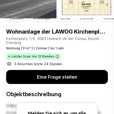
Startseite
Wohnungen
Komas
2 Zimmer
Wohnan
Wohnanlage der LAWOG Kirchenplatz 7/4 4083 Haibach ob der Donau
Kirchenplatz 7/4, 4083 Haibach ob der Donau, Bezirk
Eferding
Wohnung
|
51 m²
|
2 Zimmer
|
Vor 1 Jahr
Letzter Scan: Vor 12 Stunden
3 Ansichten letzte 24 Stunden
Eine Frage stellen
Objektbeschreibung
Willkommen in Ihrem neuen urbanen Rückzugsort in
Kirchenplatz 7/4, 4083 Haibach ob der Donau, Bezirk
Melden Sie sich an, um alle