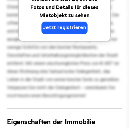
Eferding! Diese moderne 2 Schlafzimmer-Wohnung
Fotos und Details für dieses
bietet einen stilvollen und gemütlichen Lebensraum. Die
Mietobjekt zu sehen
offene Raumaufteilung eignet sich perfekt für Gäste,
Jetzt registrieren
und die elegante Küche ist mit erstklassigen Geräten
ausgestattet. Dank der erstklassigen Lage sind Sie nur
wenige Schritte von den besten Restaurants,
Geschäften und Unterhaltungsmöglichkeiten der Stadt
entfernt. Mit einem erschwinglichen Preis von € 687 ist
diese Wohnung eine fantastische Gelegenheit, das
Leben in der Stadt von seiner besten Seite zu genießen.
Verpassen Sie nicht die Gelegenheit - vereinbaren Sie
noch heute einen Besichtigungstermin!
Eigenschaften der Immobilie