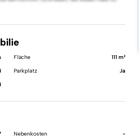
ilie
s
Fläche
111 m²
4
Parkplatz
Ja
4
7
Nebenkosten
-