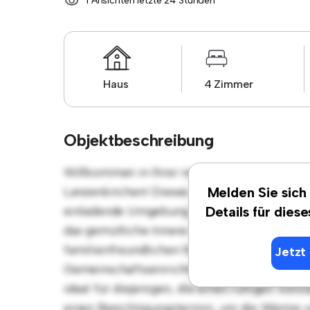
1 Ansichten letzte 24 Stunden
Haus
4 Zimmer
Objektbeschreibung
Willkommen in Ihrer neuen Vorstadtoase in
Lanzenkirchen! Dieses charmante Haus mit 
Melden Sie sich
einladende Umgebung. Der große Hinterhof 
Details für dies
das gemütliche Innere bietet einen komforta
familienfreundlichen Nachbarschaft und bie
Jetzt 
Gemeinschaftseinrichtungen. Mit einem ersc
ideal für diejenigen, die einen ruhigen Vors
einen Besichtigungstermin, um die Wärme u