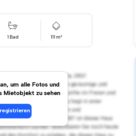
1 Bad
111 m²
 Wiener Neustädter Straße 3a, 2821
4 Schlafzimmern bietet eine geräumige und
 an, um alle Fotos und
ist perfekt für Zusammenkünfte im Freien und
es Mietobjekt zu sehen
blen Rückzugsort. Das Haus liegt in einer
tet Zugang zu Parks, Schulen und
registrieren
hwinglichen Preis von € 1.387 ist dieses Haus
tadtlebensstil suchen. Vereinbaren Sie noch heute
nd den Komfort zu erleben, die dieses Haus zu