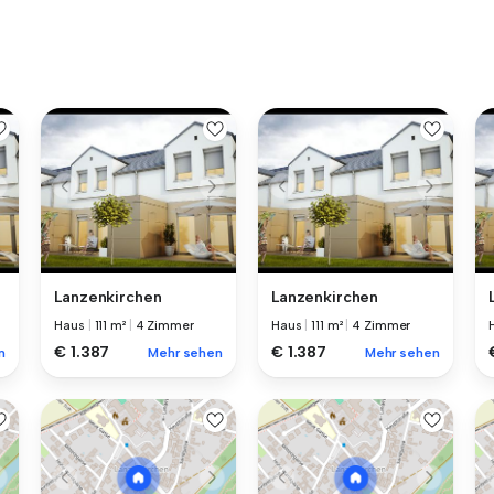
Lanzenkirchen
Lanzenkirchen
Haus
|
111 m²
|
4 Zimmer
Haus
|
111 m²
|
4 Zimmer
€ 1.387
€ 1.387
n
Mehr sehen
Mehr sehen