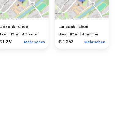
Lanzenkirchen
Lanzenkirchen
Haus
|
112 m²
|
4 Zimmer
Haus
|
112 m²
|
4 Zimmer
€ 1.261
€ 1.263
Mehr sehen
Mehr sehen