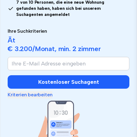
7 von 10 Personen, die eine neue Wohnung
gefunden haben, haben sich bei unserem
Suchagenten angemeldet
Ihre Suchkriterien
Āt
€ 3.200
/Monat, min.
2 zimmer
Wenn
Sie
ein
Mensch
Kostenloser Suchagent
sind,
ignorieren
Kriterien bearbeiten
Sie
dieses
Feld