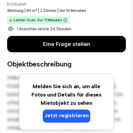
Kitzbühel
Wohnung
|
90 m²
|
2 Zimmer
|
Vor 10 Monaten
Letzter Scan: Vor 11 Minuten
1 Ansichten letzte 24 Stunden
Eine Frage stellen
Objektbeschreibung
Willkommen in Ihrem neuen urbanen Rückzugsort in
Kitzbühel! Diese moderne 2 Schlafzimmer-Wohnung
Melden Sie sich an, um alle
bietet einen stilvollen und gemütlichen Lebensraum. Die
Fotos und Details für dieses
offene Raumaufteilung eignet sich perfekt für Gäste,
Mietobjekt zu sehen
und die elegante Küche ist mit erstklassigen Geräten
Jetzt registrieren
ausgestattet. Dank der erstklassigen Lage sind Sie nur
wenige Schritte von den besten Restaurants,