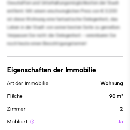
Geschäften und Unterhaltungsmöglichkeiten der Stadt
entfernt. Mit einem erschwinglichen Preis von € 3.200
ist diese Wohnung eine fantastische Gelegenheit, das
Leben in der Stadt von seiner besten Seite zu genießen.
Verpassen Sie nicht die Gelegenheit - vereinbaren Sie
noch heute einen Besichtigungstermin!
Eigenschaften der Immobilie
Art der Immobilie
Wohnung
Fläche
90 m²
Zimmer
2
Möbliert
Ja