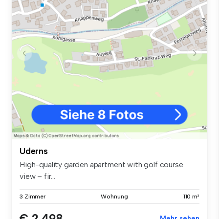
Uderns
High-quality garden apartment with golf course
view – fir...
3 Zimmer
Wohnung
110 m²
€ 2.498
Mehr sehen