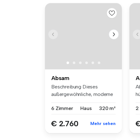
Absam
A
Beschreibung Dieses
A
außergewöhnliche, moderne
h
Einfamilie...
sa
6 Zimmer
Haus
320 m²
2
€ 2.760
€
Mehr sehen