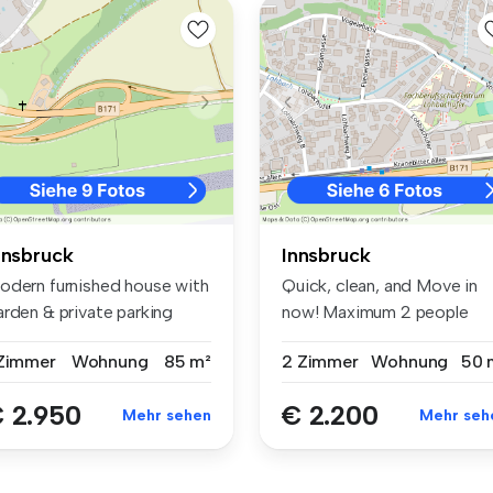
nnsbruck
Innsbruck
odern furnished house with
Quick, clean, and Move in
arden & private parking
now! Maximum 2 people
mp...
furnished...
 Zimmer
Wohnung
85 m²
2 Zimmer
Wohnung
50 
 2.950
€ 2.200
Mehr sehen
Mehr seh