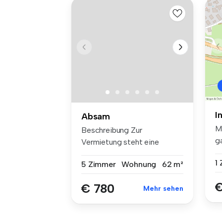
I
Absam
M
Beschreibung Zur
g
Vermietung steht eine
Te
moderne, individ...
1
5 Zimmer
Wohnung
62 m²
€
€ 780
Mehr sehen