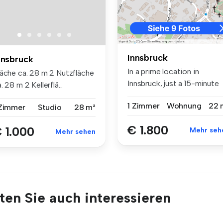
Innsbruck
nnsbruck
In a prime location in
läche ca. 28 m 2 Nutzfläche
Innsbruck, just a 15-minute
. 28 m 2 Kellerflä...
walk f...
1 Zimmer
Wohnung
22 
 Zimmer
Studio
28 m²
€ 1.800
 1.000
Mehr seh
Mehr sehen
en Sie auch interessieren