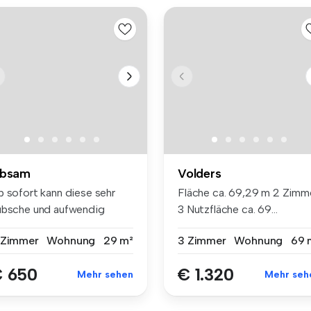
bsam
Volders
b sofort kann diese sehr
Fläche ca. 69,29 m 2 Zimm
übsche und aufwendig
3 Nutzfläche ca. 69...
nierte ...
 Zimmer
Wohnung
29 m²
3 Zimmer
Wohnung
69 
 650
€ 1.320
Mehr sehen
Mehr seh