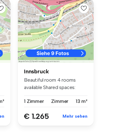
Innsbruck
Beautiful room 4 rooms
available Shared spaces:
Kitchen B...
m²
1 Zimmer
Zimmer
13 m²
€ 1.265
en
Mehr sehen