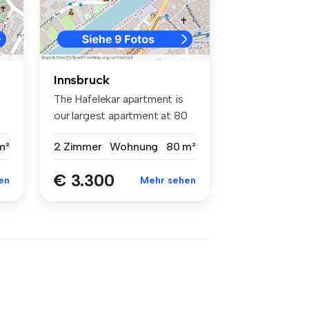
Innsbruck
The Hafelekar apartment is
our largest apartment at 80
m²...
m²
2 Zimmer
Wohnung
80 m²
€ 3.300
en
Mehr sehen