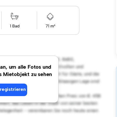
1 Bad
71 m²
gsort in Obere Bahngasse 9, 8680,
r-Wohnung bietet einen stilvollen und
 an, um alle Fotos und
teilung eignet sich perfekt für Gäste, und die
es Mietobjekt zu sehen
 ausgestattet. Dank der erstklassigen Lage sind
taurants, Geschäften und
registrieren
rnt. Mit einem erschwinglichen Preis von € 458
heit, das Leben in der Stadt von seiner besten
Gelegenheit - vereinbaren Sie noch heute einen