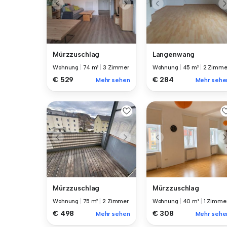
Mürzzuschlag
Langenwang
Wohnung
|
74 m²
|
3 Zimmer
Wohnung
|
45 m²
|
2 Zimme
€ 529
€ 284
Mehr sehen
Mehr sehe
Mürzzuschlag
Mürzzuschlag
Wohnung
|
40 m²
|
1 Zimme
Wohnung
|
75 m²
|
2 Zimmer
€ 308
€ 498
Mehr sehe
Mehr sehen