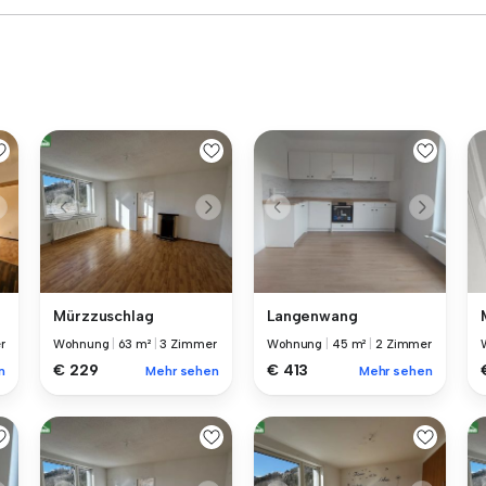
Mürzzuschlag
Langenwang
r
Wohnung
|
63 m²
|
3 Zimmer
Wohnung
|
45 m²
|
2 Zimmer
€ 229
€ 413
n
Mehr sehen
Mehr sehen