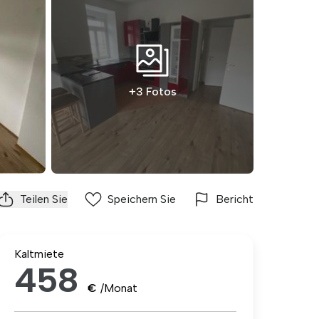
+3 Fotos
Teilen Sie
Speichern Sie
Bericht
Kaltmiete
458
€
/Monat