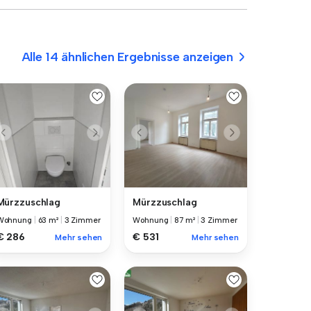
Alle 14 ähnlichen Ergebnisse anzeigen
Mürzzuschlag
Mürzzuschlag
Wohnung
|
63 m²
|
3 Zimmer
Wohnung
|
87 m²
|
3 Zimmer
€ 286
€ 531
Mehr sehen
Mehr sehen