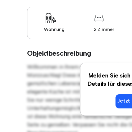
Wohnung
2 Zimmer
Objektbeschreibung
Willkommen in Ihrem neuen urbanen Rückzu
Mürzzuschlag! Diese moderne 2 Schlafzimme
Melden Sie sich
gemütlichen Lebensraum. Die offene Raumauf
Details für dies
elegante Küche ist mit erstklassigen Geräten
Sie nur wenige Schritte von den besten Res
Jetzt 
Unterhaltungsmöglichkeiten der Stadt entfe
ist diese Wohnung eine fantastische Gelegen
Seite zu genießen. Verpassen Sie nicht die 