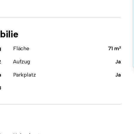
ilie
g
Fläche
71 m²
2
Aufzug
Ja
a
Parkplatz
Ja
8