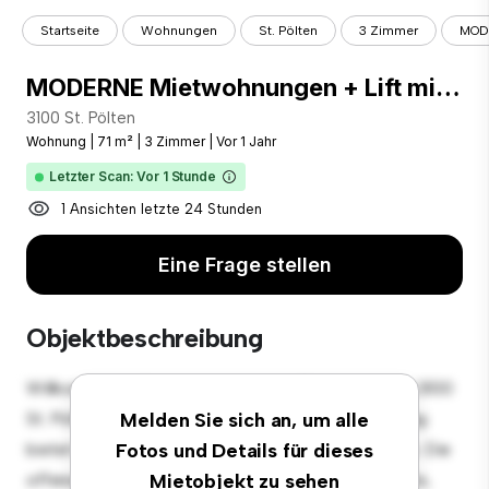
Startseite
Wohnungen
St. Pölten
3 Zimmer
MODE
MODERNE Mietwohnungen + Lift mit perfekter Anbindung
3100 St. Pölten
Wohnung
|
71 m²
|
3 Zimmer
|
Vor 1 Jahr
Letzter Scan: Vor 1 Stunde
1 Ansichten letzte 24 Stunden
Eine Frage stellen
Objektbeschreibung
Willkommen in Ihrem neuen urbanen Rückzugsort in 3100
St. Pölten! Diese moderne 3 Schlafzimmer-Wohnung
Melden Sie sich an, um alle
bietet einen stilvollen und gemütlichen Lebensraum. Die
Fotos und Details für dieses
offene Raumaufteilung eignet sich perfekt für Gäste,
Mietobjekt zu sehen