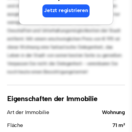
und die elegante Küche ist mit erstklassigen Geräten
Jetzt registrieren
ausgestattet. Dank der erstklassigen Lage sind Sie nur
wenige Schritte von den besten Restaurants,
Geschäften und Unterhaltungsmöglichkeiten der Stadt
entfernt. Mit einem erschwinglichen Preis von € 915 ist
diese Wohnung eine fantastische Gelegenheit, das
Leben in der Stadt von seiner besten Seite zu genießen.
Verpassen Sie nicht die Gelegenheit - vereinbaren Sie
noch heute einen Besichtigungstermin!
Eigenschaften der Immobilie
Art der Immobilie
Wohnung
Fläche
71 m²