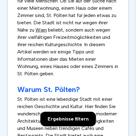
für viele Menschen. Ob Sie auf der Suche nach
einer Mietwohnung, einem Haus oder einem
Zimmer sind, St. Pölten hat für jeden etwas zu
bieten. Die Stadt ist nicht nur wegen ihrer
Nähe zu
Wien
beliebt, sondern auch wegen
ihrer vielfältigen Freizeitmöglichkeiten und
ihrer reichen Kulturgeschichte. In diesem
Artikel werden wir einige Tipps und
Informationen über das Mieten einer
Wohnung, eines Hauses oder eines Zimmers in
St. Pölten geben.
Warum St. Pölten?
St. Pölten ist eine lebendige Stadt mit einer
reichen Geschichte und Kultur. Hier finden Sie
wunderschöne Barockbauten neben moderner
Ergebnisse filtern
Architektur, historische Sehenswürdigkeiten
und Museen neben trendigen Cafés und
Restaurants. Die Stadt bietet auch eine