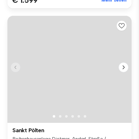
€ 1.599
Mehr sehen
Sankt Pölten
Reihenhausanlage Dietmar-Anderl-Straße /