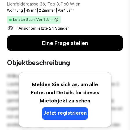
Lienfeldergasse 36, Top 3, 1160 Wien
Wohnung
|
45 m²
|
2 Zimmer
|
Vor 1 Jahr
Letzter Scan: Vor 1 Jahr
1 Ansichten letzte 24 Stunden
Eine Frage stellen
Objektbeschreibung
Willkommen in Ihrem neuen urbanen Rückzugsort in
Lienfeldergasse 36, Top 3, 1160 Wien! Diese moderne 2
Melden Sie sich an, um alle
Schlafzimmer-Wohnung bietet einen stilvollen und
Fotos und Details für dieses
gemütlichen Lebensraum. Die offene Raumaufteilung
Mietobjekt zu sehen
eignet sich perfekt für Gäste, und die elegante Küche ist
Jetzt registrieren
mit erstklassigen Geräten ausgestattet. Dank der
erstklassigen Lage sind Sie nur wenige Schritte von den