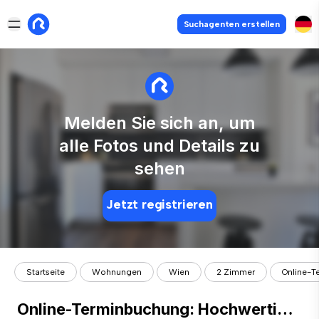
Suchagenten erstellen
Melden Sie sich an, um
alle Fotos und Details zu
sehen
Jetzt registrieren
Startseite
Wohnungen
Wien
2 Zimmer
Online-T
Online-Terminbuchung: Hochwertige 2-Zimmer-Nebauwohnung im 1. OG | Gemeinschaftsgarten | Nähe U3 & Wilhelminenberg