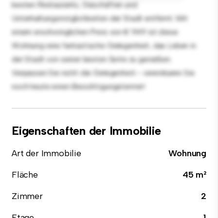
besten Restaurants, Geschäften und
Unterhaltungsmöglichkeiten der Stadt entfernt. Mit
einem erschwinglichen Preis von € 949 ist diese
Wohnung eine fantastische Gelegenheit, das Leben in
der Stadt von seiner besten Seite zu genießen.
Verpassen Sie nicht die Gelegenheit - vereinbaren Sie
noch heute einen Besichtigungstermin!
Eigenschaften der Immobilie
Art der Immobilie
Wohnung
Fläche
45 m²
Zimmer
2
Etage
1