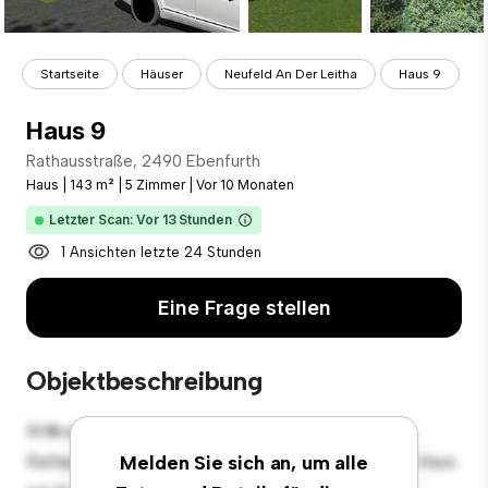
Startseite
Häuser
Neufeld An Der Leitha
Haus 9
Haus 9
Rathausstraße, 2490 Ebenfurth
Haus
|
143 m²
|
5 Zimmer
|
Vor 10 Monaten
Letzter Scan: Vor 13 Stunden
1 Ansichten letzte 24 Stunden
Eine Frage stellen
Objektbeschreibung
Willkommen in Ihrer neuen Vorstadtoase in
Rathausstraße, 2490 Ebenfurth! Dieses charmante Haus
Melden Sie sich an, um alle