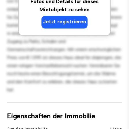
mit 5 Schlafzimmern bietet eine geräumige und
Fotos und Details für dieses
einladende Umgebung. Der große Hinterhof ist perfekt
Mietobjekt zu sehen
für Zusammenkünfte im Freien und das gemütliche Innere
Jetzt registrieren
bietet einen komfortablen Rückzugsort. Das Haus liegt
in einer familienfreundlichen Nachbarschaft und bietet
Zugang zu Parks, Schulen und
Gemeinschaftseinrichtungen. Mit einem erschwinglichen
Preis von € 1.395 ist dieses Haus ideal für diejenigen, die
einen ruhigen Vorstadtlebensstil suchen. Vereinbaren Sie
noch heute einen Besichtigungstermin, um die Wärme
und den Komfort zu erleben, die dieses Haus zu bieten
hat.
Eigenschaften der Immobilie