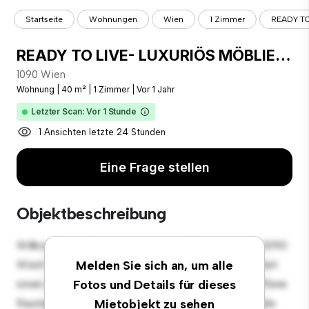
Startseite
Wohnungen
Wien
1 Zimmer
READY TO
READY TO LIVE- LUXURIÖS MÖBLIERTES SERVICED LOFT. ALL IN. PROVISIONSFFREI
1090 Wien
Wohnung
|
40 m²
|
1 Zimmer
|
Vor 1 Jahr
Letzter Scan: Vor 1 Stunde
1 Ansichten letzte 24 Stunden
Eine Frage stellen
Objektbeschreibung
Willkommen in Ihrem neuen urbanen Rückzugsort in 1090
Wien! Diese moderne 1 Schlafzimmer-Wohnung bietet
Melden Sie sich an, um alle
einen stilvollen und gemütlichen Lebensraum. Die offene
Fotos und Details für dieses
Raumaufteilung eignet sich perfekt für Gäste, und die
Mietobjekt zu sehen