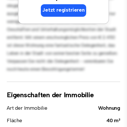
elegante Küche ist mit erstklassigen Geräten
Jetzt registrieren
ausgestattet. Dank der erstklassigen Lage sind Sie nur
wenige Schritte von den besten Restaurants,
Geschäften und Unterhaltungsmöglichkeiten der Stadt
entfernt. Mit einem erschwinglichen Preis von € 2.450
ist diese Wohnung eine fantastische Gelegenheit, das
Leben in der Stadt von seiner besten Seite zu genießen.
Verpassen Sie nicht die Gelegenheit - vereinbaren Sie
noch heute einen Besichtigungstermin!
Eigenschaften der Immobilie
Art der Immobilie
Wohnung
Fläche
40 m²