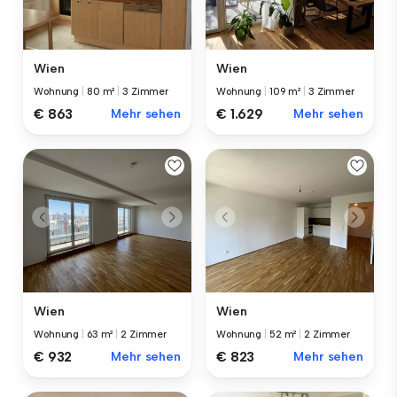
Wien
Wien
Wohnung
|
80 m²
|
3 Zimmer
Wohnung
|
109 m²
|
3 Zimmer
€ 863
Mehr sehen
€ 1.629
Mehr sehen
Wien
Wien
Wohnung
|
63 m²
|
2 Zimmer
Wohnung
|
52 m²
|
2 Zimmer
€ 932
Mehr sehen
€ 823
Mehr sehen