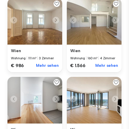
Wien
Wien
Wohnung
|
111 m²
|
3 Zimmer
Wohnung
|
160 m²
|
4 Zimmer
€ 986
Mehr sehen
€ 1.566
Mehr sehen