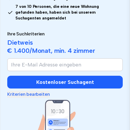
7 von 10 Personen, die eine neue Wohnung
gefunden haben, haben sich bei unserem
Suchagenten angemeldet
Ihre Suchkriterien
Dietweis
€ 1.400
/Monat, min.
4 zimmer
Wenn
Sie
ein
Mensch
Kostenloser Suchagent
sind,
ignorieren
Kriterien bearbeiten
Sie
dieses
Feld