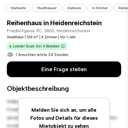
Startseite
Stadthäuser
Dietweis
4 Zimmer
Reihe
Reihenhaus in Heidenreichstein
Friedhofgasse 9C, 3860, Heidenreichstein
Stadthaus
|
109 m²
|
4 Zimmer
|
Vor 1 Jahr
Letzter Scan: Vor 4 Stunden
1 Ansichten letzte 24 Stunden
Eine Frage stellen
Objektbeschreibung
Willkommen in Ihrem neuen Stadthaus-Refugium in
Friedhofgasse 9C, 3860, Heidenreichstein! Dieses
Melden Sie sich an, um alle
geräumige Stadthaus mit 4 Schlafzimmern bietet einen
Fotos und Details für dieses
modernen und komfortablen Wohnraum. Die gut
Mietobjekt zu sehen