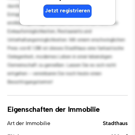
durchdachte Raumaufteilung bietet viel Platz zum
Jetzt registrieren
Entspannen und für Unterhaltung. Dank seiner
erstklassigen Lage befinden Sie sich in der Nähe von
Einkaufsmöglichkeiten, Restaurants und
Unterhaltungsmöglichkeiten. Mit einem erschwinglichen
Preis von € 1.318 ist dieses Stadthaus eine fantastische
Gelegenheit, modernes Leben in einer lebendigen
Gemeinschaft zu genießen. Lassen Sie es sich nicht
entgehen – vereinbaren Sie noch heute einen
Besichtigungstermin!
Eigenschaften der Immobilie
Art der Immobilie
Stadthaus