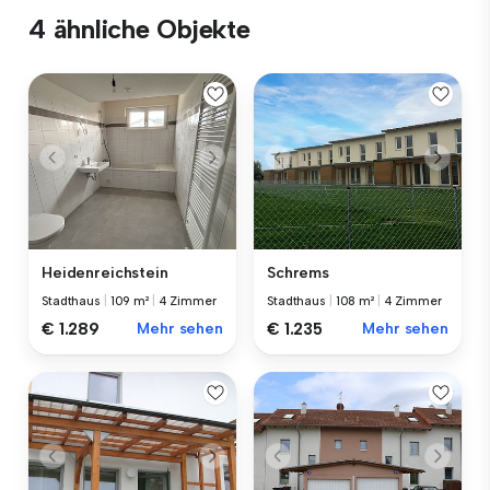
4 ähnliche Objekte
Heidenreichstein
Schrems
Stadthaus
|
109 m²
|
4 Zimmer
Stadthaus
|
108 m²
|
4 Zimmer
€ 1.289
Mehr sehen
€ 1.235
Mehr sehen