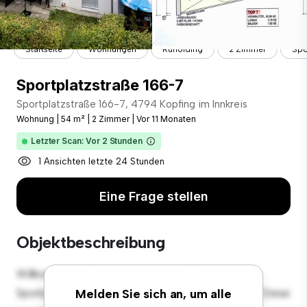
Startseite
Wohnungen
Ruholding
2 Zimmer
Spo
Sportplatzstraße 166-7
Sportplatzstraße 166-7, 4794 Kopfing im Innkreis
Wohnung
|
54 m²
|
2 Zimmer
|
Vor 11 Monaten
Letzter Scan: Vor 2 Stunden
1 Ansichten letzte 24 Stunden
Eine Frage stellen
Objektbeschreibung
Willkommen in Ihrem neuen urbanen Rückzugsort in
Sportplatzstraße 166-7, 4794 Kopfing im Innkreis! Diese
Melden Sie sich an, um alle