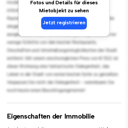
moderne 2 Schlafzimmer-Wohnung bietet einen
Fotos und Details für dieses
stilvollen und gemütlichen Lebensraum. Die offene
Mietobjekt zu sehen
Raumaufteilung eignet sich perfekt für Gäste, und die
Jetzt registrieren
elegante Küche ist mit erstklassigen Geräten
ausgestattet. Dank der erstklassigen Lage sind Sie nur
wenige Schritte von den besten Restaurants,
Geschäften und Unterhaltungsmöglichkeiten der Stadt
entfernt. Mit einem erschwinglichen Preis von € 522 ist
diese Wohnung eine fantastische Gelegenheit, das
Leben in der Stadt von seiner besten Seite zu genießen.
Verpassen Sie nicht die Gelegenheit - vereinbaren Sie
noch heute einen Besichtigungstermin!
Eigenschaften der Immobilie