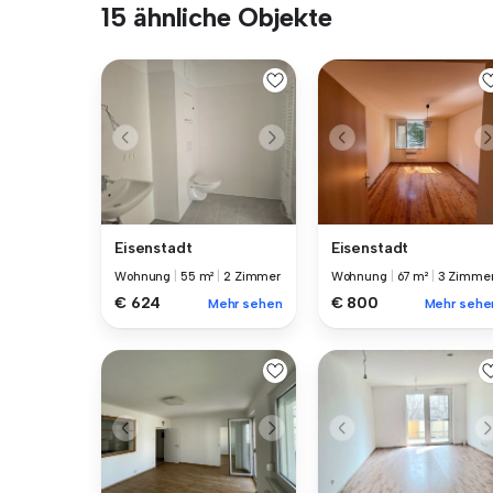
15 ähnliche Objekte
Eisenstadt
Eisenstadt
Wohnung
|
55 m²
|
2 Zimmer
Wohnung
|
67 m²
|
3 Zimme
€ 624
€ 800
Mehr sehen
Mehr sehe