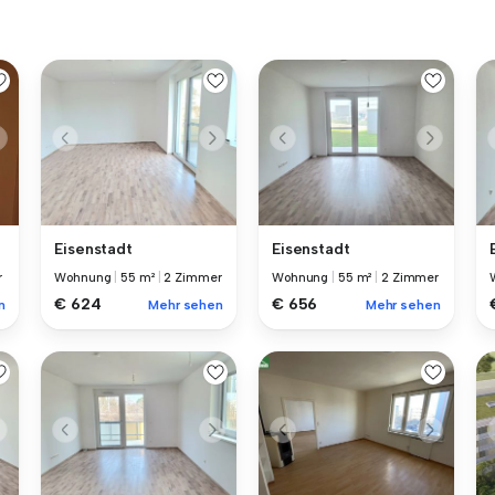
Eisenstadt
Eisenstadt
r
Wohnung
|
55 m²
|
2 Zimmer
Wohnung
|
55 m²
|
2 Zimmer
€ 624
€ 656
n
Mehr sehen
Mehr sehen