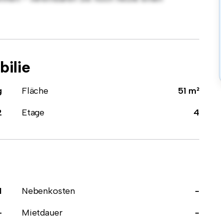
ilie
g
Fläche
51 m²
2
Etage
4
1
Nebenkosten
-
-
Mietdauer
-