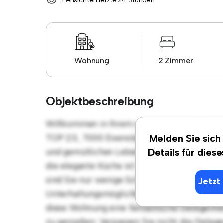
1 Ansichten letzte 24 Stunden
Wohnung
2 Zimmer
Objektbeschreibung
Willkommen in Ihrem neuen urbanen Rückzug
TOP 23, 7000 Eisenstadt! Diese moderne 2 
Melden Sie sich
und gemütlichen Lebensraum. Die offene Rau
Details für dies
die elegante Küche ist mit erstklassigen Ger
sind Sie nur wenige Schritte von den beste
Jetzt 
Unterhaltungsmöglichkeiten der Stadt entfer
diese Wohnung eine fantastische Gelegenheit
zu genießen. Verpassen Sie nicht die Gelege