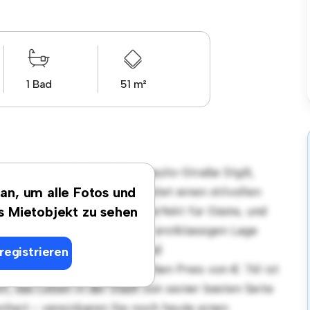
1 Bad
51 m²
sort in Bischof-Stefan-Laszlo-Straße Stg.8,
Schlafzimmer-Wohnung bietet einen stilvollen
 an, um alle Fotos und
maufteilung eignet sich perfekt für Gäste, und
es Mietobjekt zu sehen
äten ausgestattet. Dank der erstklassigen Lage
n Restaurants, Geschäften und
registrieren
nt. Mit einem erschwinglichen Preis von € 761 ist
, das Leben in der Stadt von seiner besten Seite
nheit - vereinbaren Sie noch heute einen