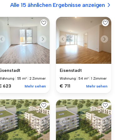
Alle 15 ähnlichen Ergebnisse anzeigen
Eisenstadt
Eisenstadt
Wohnung
|
55 m²
|
2 Zimmer
Wohnung
|
54 m²
|
1 Zimmer
€ 623
€ 711
Mehr sehen
Mehr sehen