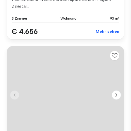
Zillertal...
3 Zimmer
Wohnung
93 m²
€ 4.656
Mehr sehen