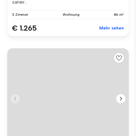
sanier...
3 Zimmer
Wohnung
86 m²
€ 1.265
Mehr sehen