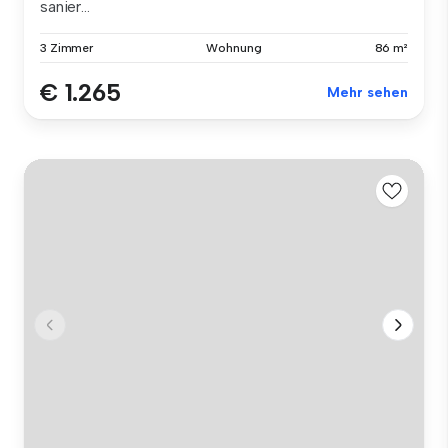
sanier...
3 Zimmer
Wohnung
86 m²
€ 1.265
Mehr sehen