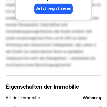
eignet sich perfekt für Gäste, und die elegante Küche ist
Jetzt registrieren
mit erstklassigen Geräten ausgestattet. Dank der
erstklassigen Lage sind Sie nur wenige Schritte von den
besten Restaurants, Geschäften und
Unterhaltungsmöglichkeiten der Stadt entfernt. Mit
einem erschwinglichen Preis von € 600 ist diese
Wohnung eine fantastische Gelegenheit, das Leben in
der Stadt von seiner besten Seite zu genießen.
Verpassen Sie nicht die Gelegenheit - vereinbaren Sie
noch heute einen Besichtigungstermin!
Eigenschaften der Immobilie
Art der Immobilie
Wohnung