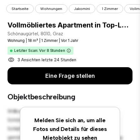
Startseite
Wohnungen
Jakomini
1 Zimmer
Vollm
Vollmöbliertes Apartment in Top-Lage – Willkommen bei Lumya in Graz
Schönaugürtel, 8010, Graz
Wohnung
|
18 m²
|
1 Zimmer
|
Vor 1 Jahr
Letzter Scan: Vor 8 Stunden
3 Ansichten letzte 24 Stunden
Eine Frage stellen
Objektbeschreibung
Willkommen in Ihrem neuen urbanen Rückzugsort in
Schönaugürtel, 8010, Graz! Diese moderne 1
Melden Sie sich an, um alle
Schlafzimmer-Wohnung bietet einen stilvollen und
Fotos und Details für dieses
gemütlichen Lebensraum. Die offene Raumaufteilung
Mietobjekt zu sehen