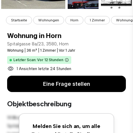
Startseite
Wohnungen
Horn
1 Zimmer
Wohnung 
Wohnung in Horn
Spitalgasse 8a/23, 3580, Horn
Wohnung
|
36 m²
|
1 Zimmer
|
Vor 1 Jahr
Letzter Scan: Vor 12 Stunden
1 Ansichten letzte 24 Stunden
Eine Frage stellen
Objektbeschreibung
Willkommen in Ihrem neuen urbanen Rückzugsort in
Spitalgasse 8a/23, 3580, Horn! Diese moderne 1
Melden Sie sich an, um alle