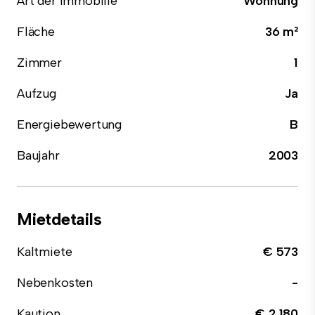
Art der Immobilie
Wohnung
Fläche
36 m²
Zimmer
1
Aufzug
Ja
Energiebewertung
B
Baujahr
2003
Mietdetails
Kaltmiete
€ 573
Nebenkosten
-
Kaution
€ 2.180