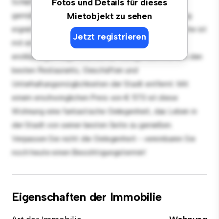
Schlafzimmer-Wohnung bietet einen stilvollen und
Fotos und Details für dieses
gemütlichen Lebensraum. Die offene Raumaufteilung
Mietobjekt zu sehen
eignet sich perfekt für Gäste, und die elegante Küche ist
Jetzt registrieren
mit erstklassigen Geräten ausgestattet. Dank der
erstklassigen Lage sind Sie nur wenige Schritte von den
besten Restaurants, Geschäften und
Unterhaltungsmöglichkeiten der Stadt entfernt. Mit
einem erschwinglichen Preis von € 573 ist diese
Wohnung eine fantastische Gelegenheit, das Leben in
der Stadt von seiner besten Seite zu genießen.
Verpassen Sie nicht die Gelegenheit - vereinbaren Sie
noch heute einen Besichtigungstermin!
Eigenschaften der Immobilie