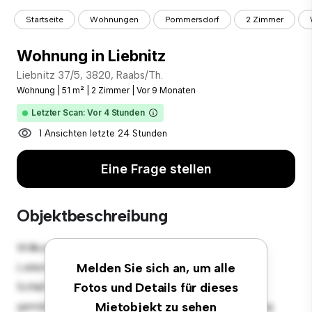
Startseite
Wohnungen
Pommersdorf
2 Zimmer
Wohnung in Liebnitz
Liebnitz 37/5, 3820, Raabs/Th.
Wohnung
|
51 m²
|
2 Zimmer
|
Vor 9 Monaten
Letzter Scan: Vor 4 Stunden
1 Ansichten letzte 24 Stunden
Eine Frage stellen
Objektbeschreibung
Willkommen in Ihrem neuen urbanen Rückzugsort in
Liebnitz 37/5, 3820, Raabs/Th.! Diese moderne 2
Melden Sie sich an, um alle
Schlafzimmer-Wohnung bietet einen stilvollen und
Fotos und Details für dieses
gemütlichen Lebensraum. Die offene Raumaufteilung
Mietobjekt zu sehen