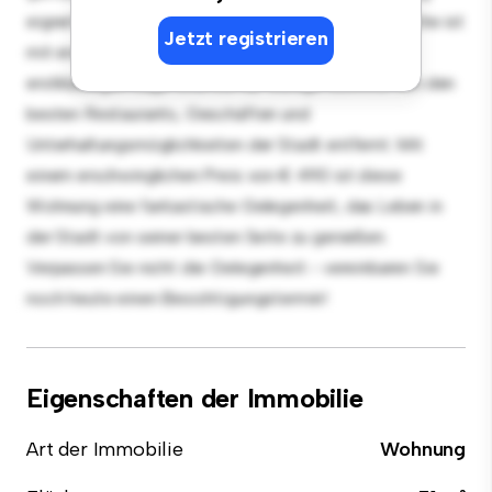
eignet sich perfekt für Gäste, und die elegante Küche ist
Jetzt registrieren
mit erstklassigen Geräten ausgestattet. Dank der
erstklassigen Lage sind Sie nur wenige Schritte von den
besten Restaurants, Geschäften und
Unterhaltungsmöglichkeiten der Stadt entfernt. Mit
einem erschwinglichen Preis von € 490 ist diese
Wohnung eine fantastische Gelegenheit, das Leben in
der Stadt von seiner besten Seite zu genießen.
Verpassen Sie nicht die Gelegenheit - vereinbaren Sie
noch heute einen Besichtigungstermin!
Eigenschaften der Immobilie
Art der Immobilie
Wohnung